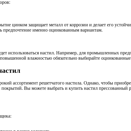
оров:
тие цинком защищает металл от коррозии и делает его устойч
ать предпочтение именно оцинкованным вариантам.
удет использоваться настил. Например, для промышленных предп
 с повышенной влажностью обязательно выбирайте оцинкованные
настил
окий ассортимент решетчатого настила. Однако, чтобы приобре
окрытий. Вы можете выбрать и купить настил прессованный р
щика: