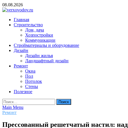
Skip
08.08.2026
to
content
verxovodov.ru
Главная
Ремонт и строительство
Строительство
Дом, дача
Хозпостройки
Коммуникации
Стройматериалы и оборудование
Дизайн
Дизайн жилья
Ландшафтный дизайн
Ремонт
Окна
Пол
Потолок
Стены
Полезное
Найти:
Main Menu
Ремонт
Прессованный решетчатый настил: наде