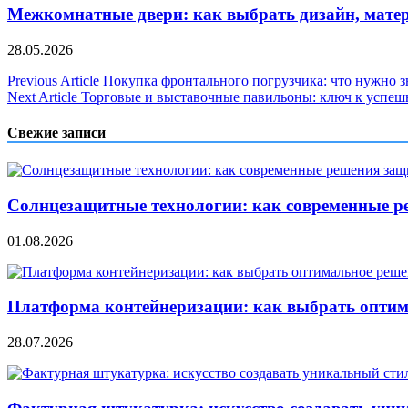
Межкомнатные двери: как выбрать дизайн, матер
28.05.2026
Навигация
Previous Article
Покупка фронтального погрузчика: что нужно з
Next Article
Торговые и выставочные павильоны: ключ к успеш
по
записям
Свежие записи
Солнцезащитные технологии: как современные р
01.08.2026
Платформа контейнеризации: как выбрать опти
28.07.2026