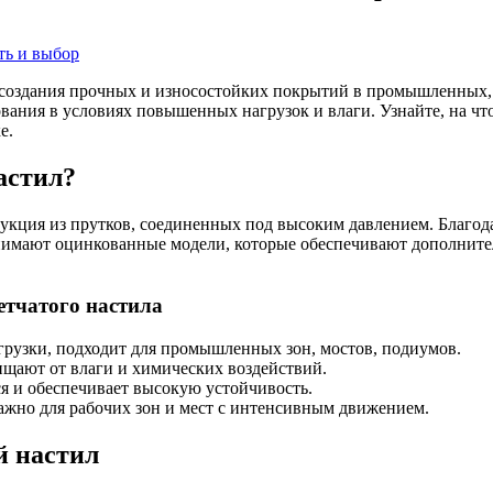
оздания прочных и износостойких покрытий в промышленных, к
ования в условиях повышенных нагрузок и влаги. Узнайте, на ч
е.
астил?
кция из прутков, соединенных под высоким давлением. Благода
занимают оцинкованные модели, которые обеспечивают дополнит
етчатого настила
рузки, подходит для промышленных зон, мостов, подиумов.
щают от влаги и химических воздействий.
я и обеспечивает высокую устойчивость.
ажно для рабочих зон и мест с интенсивным движением.
й настил