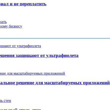
иал и не переплатить
нать
ному бизнесу
ешения защищают от ультрафиолета
мальное решение для масштабируемых приложений