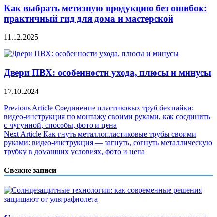
Как выбрать метизную продукцию без ошибок:
практичный гид для дома и мастерской
11.12.2025
Двери ПВХ: особенности ухода, плюсы и минусы
17.10.2024
Навигация
Previous Article
Соединение пластиковых труб без пайки:
видео-инструкция по монтажу своими руками, как соединить
по
с чугунной, способы, фото и цена
записям
Next Article
Как гнуть металлопластиковые трубы своими
руками: видео-инструкция — загнуть, согнуть металлическую
трубку в домашних условиях, фото и цена
Свежие записи