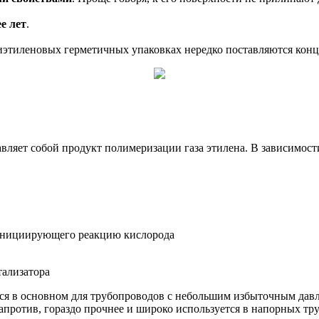
е лет
.
лиэтиленовых герметичных упаковках нередко поставляются кон
авляет собой продукт полимеризации газа этилена. В зависимости
 инициирующего реакцию кислорода
тализатора
я в основном для трубопроводов с небольшим избыточным давле
против, гораздо прочнее и широко используется в напорных тр