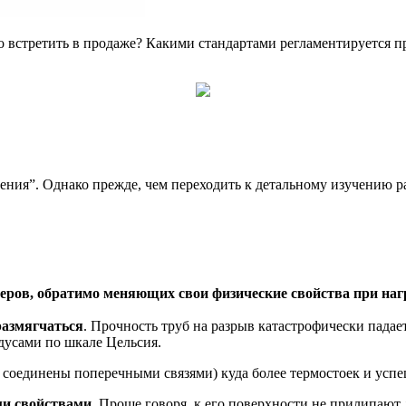
встретить в продаже? Какими стандартами регламентируется пр
ния”. Однако прежде, чем переходить к детальному изучению р
еров, обратимо меняющих свои физические свойства при наг
размягчаться
. Прочность труб на разрыв катастрофически падае
дусами по шкале Цельсия.
соединены поперечными связями) куда более термостоек и успе
ми свойствами
. Проще говоря, к его поверхности не прилипают 