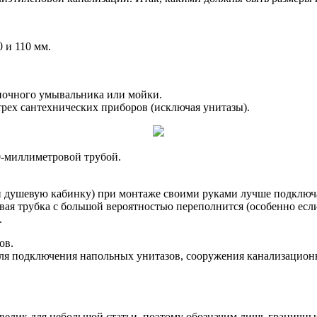
 и 110 мм.
иночного умывальника или мойки.
рех сантехнических приборов (исключая унитазы).
0-миллиметровой трубой.
и душевую кабинку) при монтаже своими руками лучше подключа
овая трубка с большой вероятностью переполнится (особенно ес
.
ов.
ля подключения напольных унитазов, сооружения канализацион
велик для небольшой статьи, поэтому обозначим лишь граничные