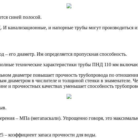
тся синей полосой.
И канализационные, и напорные трубы могут производиться из
д – его диаметр. Им определяется пропускная способность.
 полные технические характеристики трубы ПНД 110 мм включаю
льном диаметре повышает прочность трубопровода по отношени
ым диаметром в числителе и толщиной стенки в знаменателе. Ч
не и прочностных качествах уменьшает способность трубопров
ыв.
рения – МПа (мегапаскали). Упрощенно говоря, это максимальн
,25 – коэффициент запаса прочности для воды.