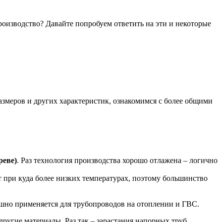
оизводство? Давайте попробуем ответить на эти и некоторые
азмеров и других характеристик, ознакомимся с более общими
реве)
. Раз технология производства хорошо отлажена – логично
т при куда более низких температурах, поэтому большинство
шно применяется для трубопроводов на отоплении и ГВС.
другие материалы. Раз так – зарастания напорных труб