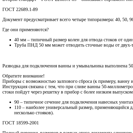
ГОСТ 22689.1-89
Документ предусматривает всего четыре типоразмера: 40, 50, 90
Где они применяются?
40 мм – типичный размер колен для отвода стоков от од
Труба ПНД 50 мм может отводить сточные воды от двух-т
Разводка для подключения ванны и умывальника выполнена 5
Обратите внимание!
Приборы с возможностью залпового сброса (к примеру, ванну 
Инструкция связана с тем, что при сливе ванны 50-миллиметр
стоки пойдут через решетку в прибор с более низким выпуском
90 – типичное сечение для подключения навесных унитаз
110 – наиболее универсальный размер, применяющийся д
несколько стояков).
ГОСТ 18599-2001
Полный перечень размеров в рамках этого документа слишком 