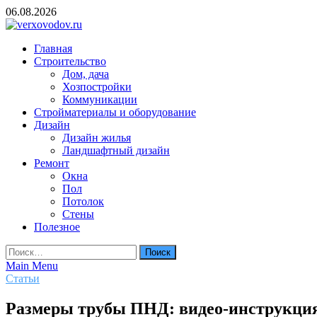
Skip
06.08.2026
to
content
verxovodov.ru
Главная
Ремонт и строительство
Строительство
Дом, дача
Хозпостройки
Коммуникации
Стройматериалы и оборудование
Дизайн
Дизайн жилья
Ландшафтный дизайн
Ремонт
Окна
Пол
Потолок
Стены
Полезное
Найти:
Main Menu
Статьи
Размеры трубы ПНД: видео-инструкция по