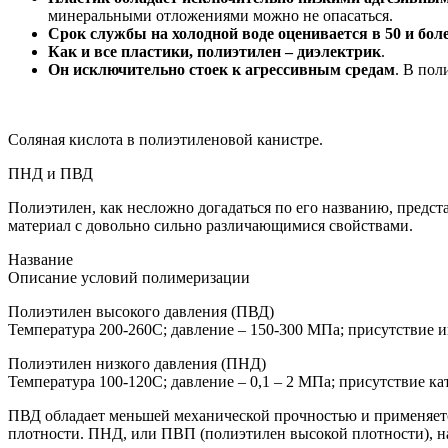
минеральными отложениями можно не опасаться.
Срок службы на холодной воде оценивается в 50 и боле
Как и все пластики, полиэтилен – диэлектрик
.
Он исключительно стоек к агрессивным средам
. В по
Соляная кислота в полиэтиленовой канистре.
ПНД и ПВД
Полиэтилен, как несложно догадаться по его названию, предст
материал с довольно сильно различающимися свойствами.
Название
Описание условий полимеризации
Полиэтилен высокого давления (ПВД)
Температура 200-260С; давление – 150-300 МПа; присутствие
Полиэтилен низкого давления (ПНД)
Температура 100-120С; давление – 0,1 – 2 МПа; присутствие ка
ПВД обладает меньшей механической прочностью и применяетс
плотности. ПНД, или ПВП (полиэтилен высокой плотности), на