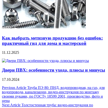
Как выбрать метизную продукцию без ошибок:
практичный гид для дома и мастерской
11.12.2025
Двери ПВХ: особенности ухода, плюсы и минусы
17.10.2024
Навигация
Previous Article
Труба ПЭ 80: ПНД, водопроводная, на газ, для
водопровода, канализации, видео-инструкция по монтажу
по
своими руками, по ГОСТу 18599 2001, производство, фото и
записям
цена
Next Article
Толстостенная труба: видео-инструкция по