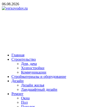
Skip
06.08.2026
to
content
verxovodov.ru
Ремонт и строительство
Главная
Строительство
Дом, дача
Хозпостройки
Коммуникации
Стройматериалы и оборудование
Дизайн
Дизайн жилья
Ландшафтный дизайн
Ремонт
Окна
Пол
Потолок