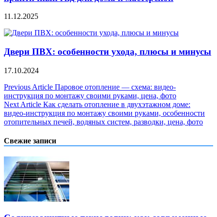
11.12.2025
Двери ПВХ: особенности ухода, плюсы и минусы
17.10.2024
Навигация
Previous Article
Паровое отопление — схема: видео-
инструкция по монтажу своими руками, цена, фото
по
Next Article
Как сделать отопление в двухэтажном доме:
записям
видео-инструкция по монтажу своими руками, особенности
отопительных печей, водяных систем, разводки, цена, фото
Свежие записи