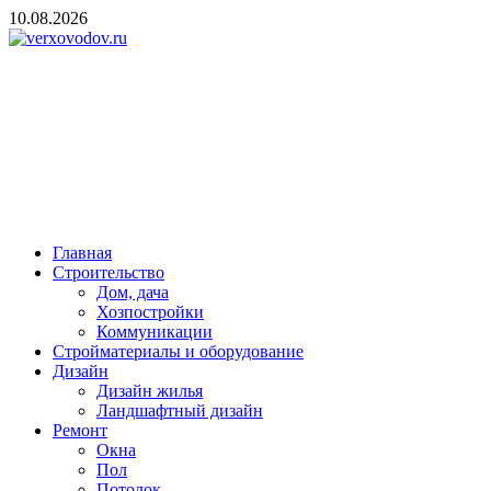
Skip
10.08.2026
to
content
verxovodov.ru
Ремонт и строительство
Главная
Строительство
Дом, дача
Хозпостройки
Коммуникации
Стройматериалы и оборудование
Дизайн
Дизайн жилья
Ландшафтный дизайн
Ремонт
Окна
Пол
Потолок