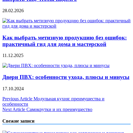
28.02.2026
Как выбрать метизную продукцию без ошибок:
практичный гид для дома и мастерской
11.12.2025
Двери ПВХ: особенности ухода, плюсы и минусы
17.10.2024
Навигация
Previous Article
Модульная кухня: преимущества и
особенности
по
Next Article
Самокрутки и их преимущество
записям
Свежие записи