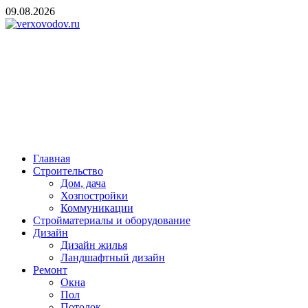
Skip
09.08.2026
to
content
verxovodov.ru
Ремонт и строительство
Главная
Строительство
Дом, дача
Хозпостройки
Коммуникации
Стройматериалы и оборудование
Дизайн
Дизайн жилья
Ландшафтный дизайн
Ремонт
Окна
Пол
Потолок