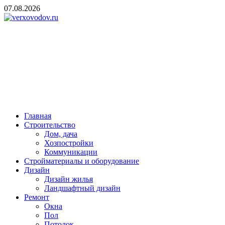
Skip
07.08.2026
to
content
verxovodov.ru
Ремонт и строительство
Главная
Строительство
Дом, дача
Хозпостройки
Коммуникации
Стройматериалы и оборудование
Дизайн
Дизайн жилья
Ландшафтный дизайн
Ремонт
Окна
Пол
Потолок