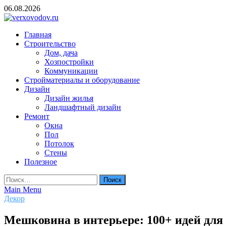
Skip
06.08.2026
to
content
verxovodov.ru
Главная
Ремонт и строительство
Строительство
Дом, дача
Хозпостройки
Коммуникации
Стройматериалы и оборудование
Дизайн
Дизайн жилья
Ландшафтный дизайн
Ремонт
Окна
Пол
Потолок
Стены
Полезное
Найти:
Main Menu
Декор
Мешковина в интерьере: 100+ идей для 