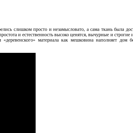
лись слишком просто и незамысловато, а сама ткань была дост
простота и естественность высоко ценятся, вычурные и строгие
и «деревенского» материала как мешковина наполняет дом б