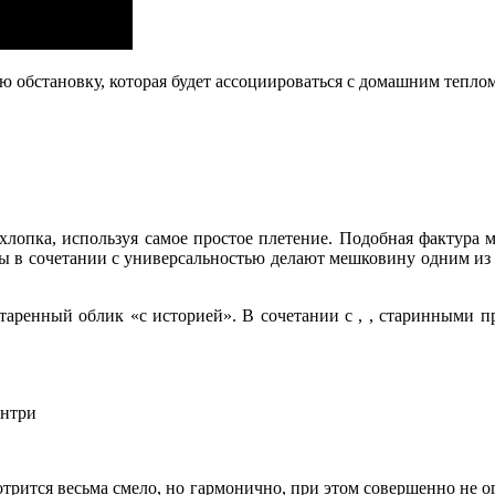
 обстановку, которая будет ассоциироваться с домашним тепло
хлопка, используя самое простое плетение. Подобная фактура м
оры в сочетании с универсальностью делают мешковину одним из
таренный облик «с историей». В сочетании с , , старинными пр
антри
отрится весьма смело, но гармонично, при этом совершенно не 