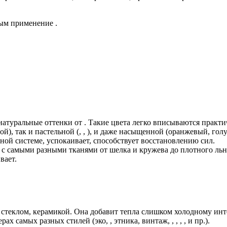
ым применение .
натуральные оттенки от . Такие цвета легко вписываются практи
), так и пастельной (, , ), и даже насыщенной (оранжевый, гол
ой системе, успокаивает, способствует восстановлению сил.
я с самыми разными тканями от шелка и кружева до плотного ль
вает.
стеклом, керамикой. Она добавит тепла слишком холодному инте
 самых разных стилей (эко, , этника, винтаж, , , , , и пр.).