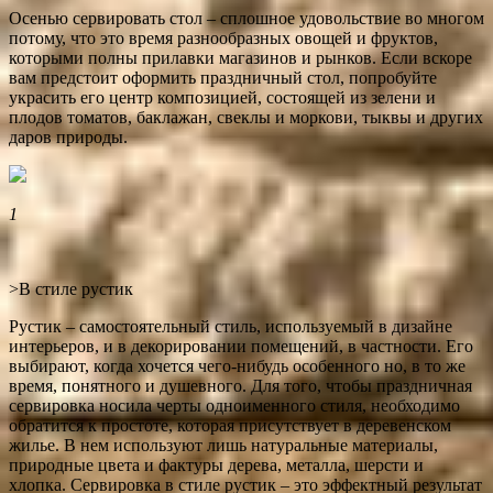
Осенью сервировать стол – сплошное удовольствие во многом
потому, что это время разнообразных овощей и фруктов,
которыми полны прилавки магазинов и рынков. Если вскоре
вам предстоит оформить праздничный стол, попробуйте
украсить его центр композицией, состоящей из зелени и
плодов томатов, баклажан, свеклы и моркови, тыквы и других
даров природы.
1
>В стиле рустик
Рустик – самостоятельный стиль, используемый в дизайне
интерьеров, и в декорировании помещений, в частности. Его
выбирают, когда хочется чего-нибудь особенного но, в то же
время, понятного и душевного. Для того, чтобы праздничная
сервировка носила черты одноименного стиля, необходимо
обратится к простоте, которая присутствует в деревенском
жилье. В нем используют лишь натуральные материалы,
природные цвета и фактуры дерева, металла, шерсти и
хлопка. Сервировка в стиле рустик – это эффектный результат