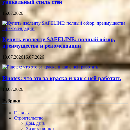
уникальный стиль стен
15.07.2026
Купить изоленту SAFELINE: полный обзор,
преимущества и рекомендации
13.07.2026
16.07.2026
Pinotex: что это за краска и как с ней работать
13.07.2026
Рубрики
Главная
Строительство
Дом, дача
Хозпостройки