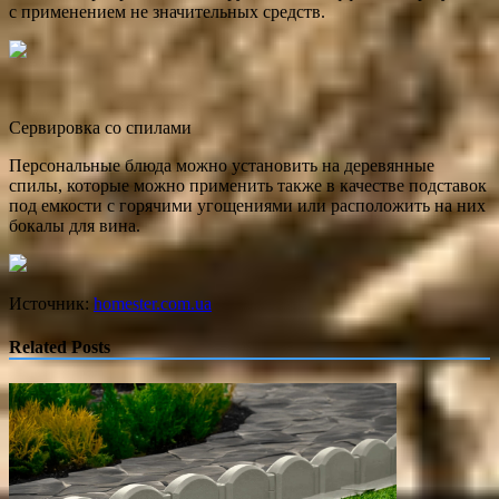
с применением не значительных средств.
Сервировка со спилами
Персональные блюда можно установить на деревянные
спилы, которые можно применить также в качестве подставок
под емкости с горячими угощениями или расположить на них
бокалы для вина.
Источник:
homester.com.ua
Related Posts