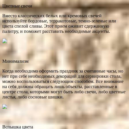
Цветные свечи
Вместо классических белых или кремовых свечей
используйте бордовые, терракотовые, темно-зеленые или
цвета спелой сливы. Этот прием оживит сдержанную
палитру, и поможет расставить необходимые акценты.
Минимализм
Когда необходимо оформить праздник за считанные часы, но
нет при себе необходимых декораций для сервировки стола,
можно воспользоваться следующим способом. Все внимание
на себя должны обращать лишь объекты, расставленные в
центре стола, которыми могут быть либо свечи, либо цветные
листья, либо сосновые шишки.
Вспышка цвета