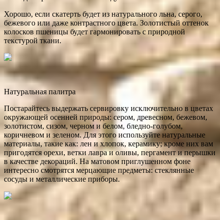
Хорошо, если скатерть будет из натурального льна, серого,
бежевого или даже контрастного цвета. Золотистый оттенок
колосков пшеницы будет гармонировать с природной
текстурой ткани.
Натуральная палитра
Постарайтесь выдержать сервировку исключительно в цветах
окружающей осенней природы: сером, древесном, бежевом,
золотистом, сизом, черном и белом, бледно-голубом,
коричневом и зеленом. Для этого используйте натуральные
материалы, такие как: лен и хлопок, керамику; кроме них вам
пригодятся орехи, ветки лавра и оливы, пергамент и перышки
в качестве декораций. На матовом приглушенном фоне
интересно смотрятся мерцающие предметы: стеклянные
сосуды и металлические приборы.