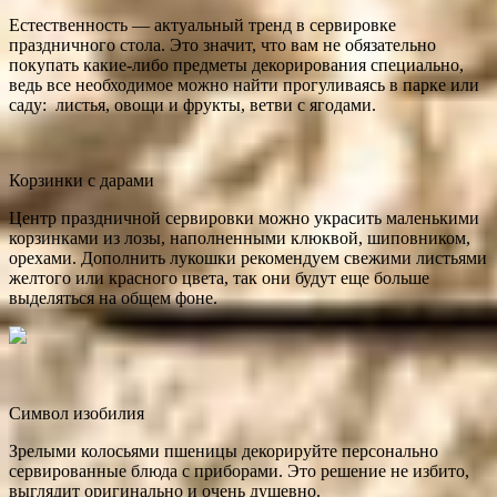
Естественность — актуальный
тренд в сервировке
праздничного стола. Это значит, что вам не обязательно
покупать какие-либо предметы декорирования специально,
ведь все необходимое можно найти прогуливаясь в парке или
саду: листья, овощи и фрукты, ветви с ягодами.
Корзинки с дарами
Центр праздничной сервировки можно украсить маленькими
корзинками из лозы, наполненными клюквой, шиповником,
орехами. Дополнить лукошки рекомендуем свежими листьями
желтого или красного цвета, так они будут еще больше
выделяться на общем фоне.
Символ изобилия
Зрелыми колосьями пшеницы декорируйте персонально
сервированные блюда с приборами. Это решение не избито,
выглядит оригинально и очень душевно.