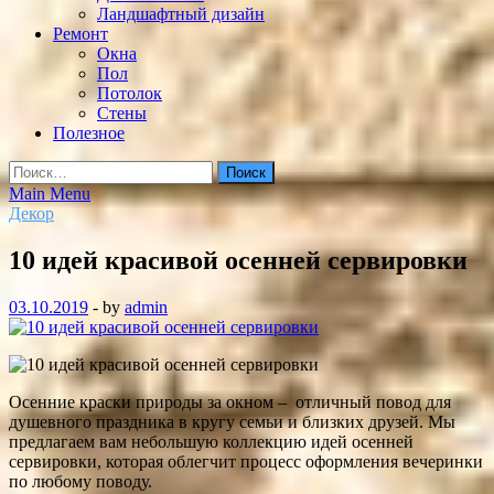
Ландшафтный дизайн
Ремонт
Окна
Пол
Потолок
Стены
Полезное
Найти:
Main Menu
Декор
10 идей красивой осенней сервировки
03.10.2019
-
by
admin
Осенние краски природы за окном – отличный повод для
душевного праздника в кругу семьи и близких друзей. Мы
предлагаем вам небольшую коллекцию идей осенней
сервировки, которая облегчит процесс оформления вечеринки
по любому поводу.