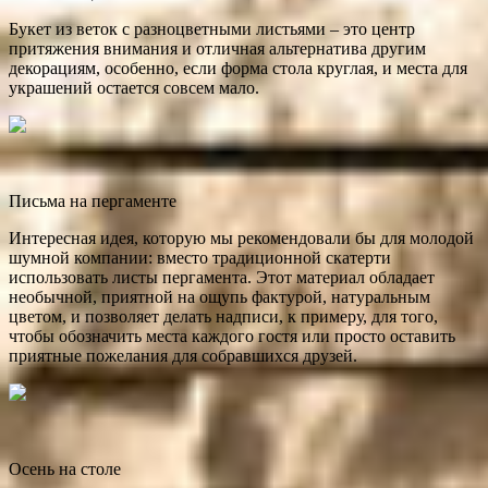
Букет из веток с разноцветными листьями – это центр
притяжения внимания и отличная альтернатива другим
декорациям, особенно, если форма стола круглая, и места для
украшений остается совсем мало.
Письма на пергаменте
Интересная идея, которую мы рекомендовали бы для молодой
шумной компании: вместо традиционной скатерти
использовать листы пергамента. Этот материал обладает
необычной, приятной на ощупь фактурой, натуральным
цветом, и позволяет делать надписи, к примеру, для того,
чтобы обозначить места каждого гостя или просто оставить
приятные пожелания для собравшихся друзей.
Осень на столе