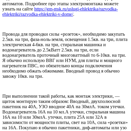
автоматов. Подробнее про этапы электромонтажа можете
узнать на сайте
https://gm-msk.ru/uslugi-ehlektrika/razvodka-
ehlektriki/razvodka-ehlektriki-v-dome/
.
Провода для проводки силы «розеток», необходимо закупать
2.5кв. на три, фаза-ноль-земля, освещения 1.5кв. на три, плита
электрическая 4-6кв. на три, стиральная машинка и
водонагреватель до 2.5кВатт 2.5кв. на три, если
водонагреватель проточный многоваттный то 6-10кв. на три.
Я обычно использую ВВГ или НУМ, для плиты и мощного
нагревателя ПВС, но обязательно концы подключения
необходимо обжать обжимами. Вводный провод я обычно
завожу 10кв. на три.
При выполнении такой работы, как монтаж электрики, —
щиток монтирую таким образом: Вводный, двухполюсной
пакетник на 40А, УЗО вводное 40А на 30млА. током утечки.
Водонагреватель 16А на 10 мл.А утечки, стиральная машина
16А на 10 или 30млА. утечки, плита 25А или 32А в
зависимости от мощности плиты, свет на 10А, сила «розетки»
на 16А. Покупаю я обычно пакетники, диф-автоматы или узо