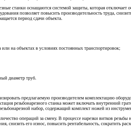
зные станки оснащаются системой защиты, которая отключает об
ования позволяет повысить производительность труда, снизить 
ащается период сдачи объекта.
а или на объектах в условиях постоянных транспортировок;
ый диаметр труб.
изировать предлагаемую производителем комплектацию оборудо
ктация резьбонарезного станка может включать внутренний гра
резьбонарезной набор, содержащий комплект ножей из инструме
личество операций за смену. В процессе нарезки витков резьбы
я, снизить его износ, повысить рентабельность, сократить расх