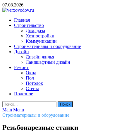
Skip
07.08.2026
to
content
verxovodov.ru
Главная
Ремонт и строительство
Строительство
Дом, дача
Хозпостройки
Коммуникации
Стройматериалы и оборудование
Дизайн
Дизайн жилья
Ландшафтный дизайн
Ремонт
Окна
Пол
Потолок
Стены
Полезное
Найти:
Main Menu
Стройматериалы и оборудование
Резьбонарезные станки