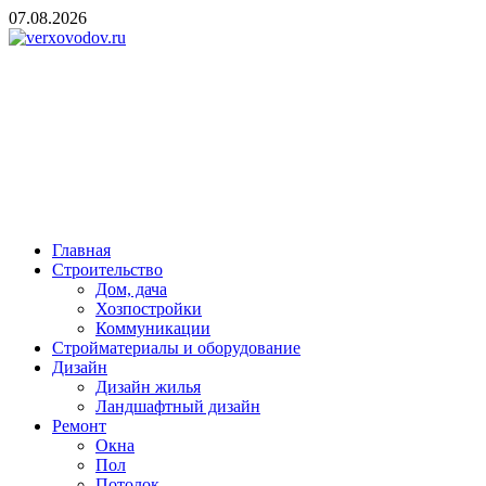
Skip
07.08.2026
to
content
verxovodov.ru
Ремонт и строительство
Главная
Строительство
Дом, дача
Хозпостройки
Коммуникации
Стройматериалы и оборудование
Дизайн
Дизайн жилья
Ландшафтный дизайн
Ремонт
Окна
Пол
Потолок