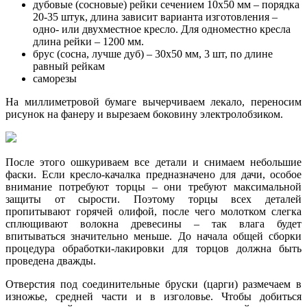
дубовые (сосновые) рейки сечением 10х50 мм – порядка
20-35 штук, длина зависит варианта изготовления –
одно- или двухместное кресло. Для одноместно кресла
длина рейки – 1200 мм.
брус (сосна, лучше дуб) – 30х50 мм, 3 шт, по длине
равный рейкам
саморезы
На миллиметровой бумаге вычерчиваем лекало, переносим
рисунок на фанеру и вырезаем боковину электролобзиком.
После этого ошкуриваем все детали и снимаем небольшие
фаски. Если кресло-качалка предназначено для дачи, особое
внимание потребуют торцы – они требуют максимальной
защиты от сырости. Поэтому торцы всех деталей
пропитывают горячей олифой, после чего молотком слегка
сплющивают волокна древесины – так влага будет
впитываться значительно меньше. До начала общей сборки
процедура обработки-лакировки для торцов должна быть
проведена дважды.
Отверстия под соединительные бруски (царги) размечаем в
изножье, средней части и в изголовье. Чтобы добиться