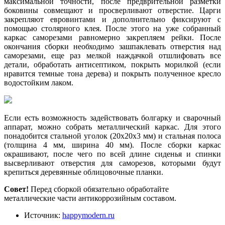
максимальной точности, после предврительной разметки
боковины совмещают и просверливают отверстие. Царги
закрепляют евровинтами и дополнительно фиксируют с
помощью столярного клея. После этого на уже собранный
каркас саморезами равномерно закрепляем рейки. После
окончания сборки необходимо зашпаклевать отверстия над
саморезами, еще раз мелкой наждачкой отшлифовать все
детали, обработать антисептиком, покрыть морилкой (если
нравится темные тона дерева) и покрыть полученное кресло
водостойким лаком.
Если есть возможность задействовать болгарку и сварочный
аппарат, можно собрать металлический каркас. Для этого
понадобится стальной уголок (20х20х3 мм) и стальная полоса
(толщина 4 мм, ширина 40 мм). После сборки каркас
окрашивают, после чего по всей длине сиденья и спинки
высверливают отверстия для саморезов, которыми будут
крепиться деревянные облицовочные планки.
Совет!
Перед сборкой обязательно обработайте
металлические части антикоррозийным составом.
Источник:
happymodern.ru