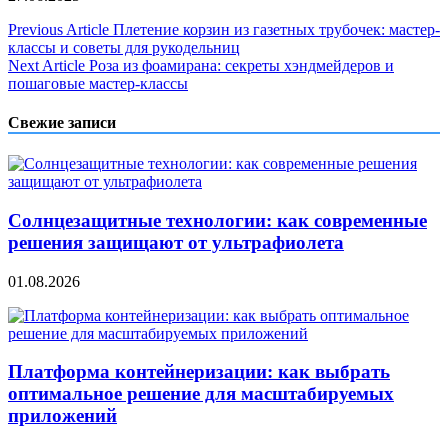
Навигация
Previous Article
Плетение корзин из газетных трубочек: мастер-
классы и советы для рукодельниц
по
Next Article
Роза из фоамирана: секреты хэндмейдеров и
записям
пошаговые мастер-классы
Свежие записи
Солнцезащитные технологии: как современные
решения защищают от ультрафиолета
01.08.2026
Платформа контейнеризации: как выбрать
оптимальное решение для масштабируемых
приложений