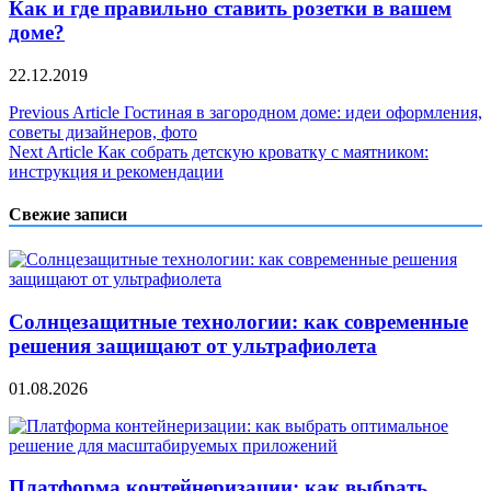
Как и где правильно ставить розетки в вашем
доме?
22.12.2019
Навигация
Previous Article
Гостиная в загородном доме: идеи оформления,
советы дизайнеров, фото
по
Next Article
Как собрать детскую кроватку с маятником:
записям
инструкция и рекомендации
Свежие записи
Солнцезащитные технологии: как современные
решения защищают от ультрафиолета
01.08.2026
Платформа контейнеризации: как выбрать