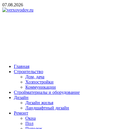
Skip
07.08.2026
to
content
verxovodov.ru
Ремонт и строительство
Главная
Строительство
Дом, дача
Хозпостройки
Коммуникации
Стройматериалы и оборудование
Дизайн
Дизайн жилья
Ландшафтный дизайн
Ремонт
Окна
Пол
Потолок