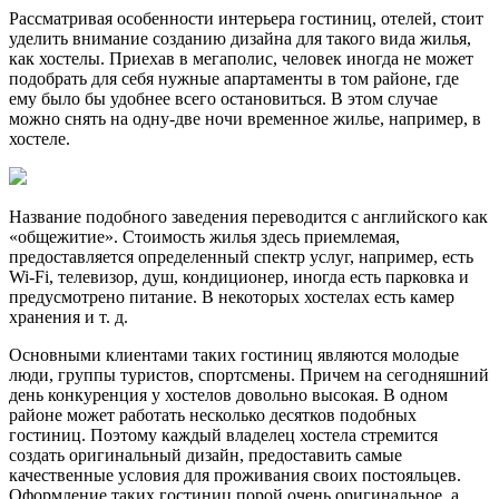
Рассматривая особенности интерьера гостиниц, отелей, стоит
уделить внимание созданию дизайна для такого вида жилья,
как хостелы. Приехав в мегаполис, человек иногда не может
подобрать для себя нужные апартаменты в том районе, где
ему было бы удобнее всего остановиться. В этом случае
можно снять на одну-две ночи временное жилье, например, в
хостеле.
Название подобного заведения переводится с английского как
«общежитие». Стоимость жилья здесь приемлемая,
предоставляется определенный спектр услуг, например, есть
Wi-Fi, телевизор, душ, кондиционер, иногда есть парковка и
предусмотрено питание. В некоторых хостелах есть камер
хранения и т. д.
Основными клиентами таких гостиниц являются молодые
люди, группы туристов, спортсмены. Причем на сегодняшний
день конкуренция у хостелов довольно высокая. В одном
районе может работать несколько десятков подобных
гостиниц. Поэтому каждый владелец хостела стремится
создать оригинальный дизайн, предоставить самые
качественные условия для проживания своих постояльцев.
Оформление таких гостиниц порой очень оригинальное, а