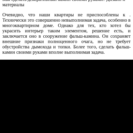
материалы
Очевидно, что наши квартиры не приспособлены к .
Технически это совершенно невыполнимая задача, особенно в
многоквартирном доме. Однако для тех, кто хотел бы
украсить интерьер таким элементом, решение есть, и
заключается оно в сооружение фальш-камина. Он сохраняет
внешние признаки полноценного очага, но не требует
обустройства дымохода и топки. Более того, сделать фальш-
камин своими руками вполне выполнимая задача.
Поскольку имитация очага не требует кардинальной
реконструкции помещения и особых навыков в его
устройстве, дизайн фальш-камина зависит только от фантазии
домашнего умельца. Главное – это каркас очага. Его можно
изготовить из металлических профилей, деревянных брусков
и реек или просто использовать накладную панель с
декоративным окном топки. Габариты сооружаемого элемента
интерьера зависят от размеров самого помещения, где он будет