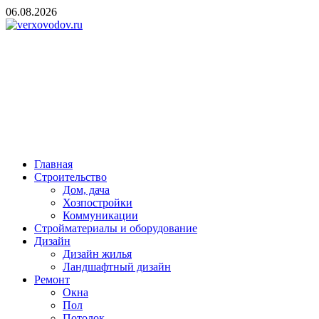
Skip
06.08.2026
to
content
verxovodov.ru
Ремонт и строительство
Главная
Строительство
Дом, дача
Хозпостройки
Коммуникации
Стройматериалы и оборудование
Дизайн
Дизайн жилья
Ландшафтный дизайн
Ремонт
Окна
Пол
Потолок