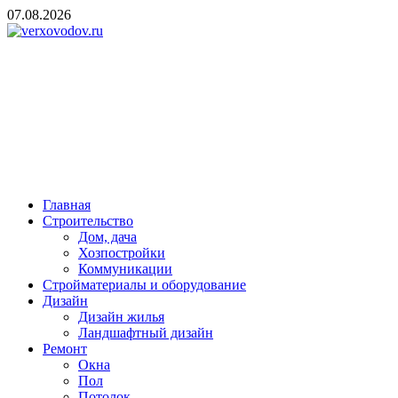
Skip
07.08.2026
to
content
verxovodov.ru
Ремонт и строительство
Главная
Строительство
Дом, дача
Хозпостройки
Коммуникации
Стройматериалы и оборудование
Дизайн
Дизайн жилья
Ландшафтный дизайн
Ремонт
Окна
Пол
Потолок