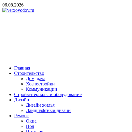
Skip
06.08.2026
to
content
verxovodov.ru
Ремонт и строительство
Главная
Строительство
Дом, дача
Хозпостройки
Коммуникации
Стройматериалы и оборудование
Дизайн
Дизайн жилья
Ландшафтный дизайн
Ремонт
Окна
Пол
Потолок