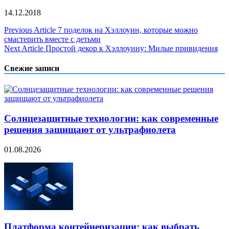
14.12.2018
Навигация
Previous Article
7 поделок на Хэллоуин, которые можно
смастерить вместе с детьми
по
Next Article
Простой декор к Хэллоуину: Милые привидения
записям
Свежие записи
Солнцезащитные технологии: как современные
решения защищают от ультрафиолета
01.08.2026
Платформа контейнеризации: как выбрать