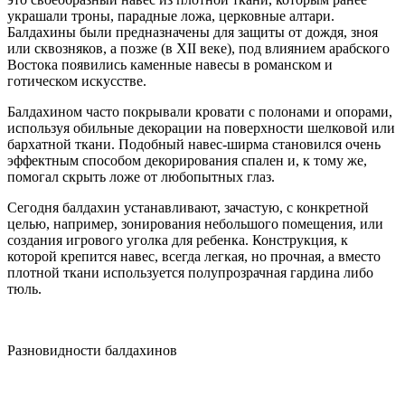
украшали троны, парадные ложа, церковные алтари.
Балдахины были предназначены для защиты от дождя, зноя
или сквозняков, а позже (в ХII веке), под влиянием арабского
Востока появились каменные навесы в романском и
готическом искусстве.
Балдахином часто покрывали кровати с полонами и опорами,
используя обильные декорации на поверхности шелковой или
бархатной ткани. Подобный навес-ширма становился очень
эффектным способом декорирования спален и, к тому же,
помогал скрыть ложе от любопытных глаз.
Сегодня балдахин устанавливают, зачастую, с конкретной
целью, например, зонирования небольшого помещения, или
создания игрового уголка для ребенка. Конструкция, к
которой крепится навес, всегда легкая, но прочная, а вместо
плотной ткани используется полупрозрачная гардина либо
тюль.
Разновидности балдахинов