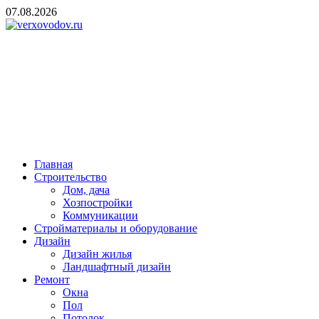
Skip
07.08.2026
to
content
verxovodov.ru
Ремонт и строительство
Главная
Строительство
Дом, дача
Хозпостройки
Коммуникации
Стройматериалы и оборудование
Дизайн
Дизайн жилья
Ландшафтный дизайн
Ремонт
Окна
Пол
Потолок