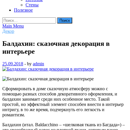
Стены
Полезное
Найти:
Main Menu
Декор
Балдахин: сказочная декорация в
интерьере
25.09.2018
-
by
admin
Сформировать в доме сказочную атмосферу можно с
помощью разных способов декоративного оформления, и
балдахин занимает среди них особенное место. Такой
простой, но эффектный элемент способен внести в интерьер
интригу, в то же время, подчеркнуть его легкость и
романтизм.
Балдахин (итал. Baldacchino – «шелковая ткань из Багдада») –
это своеобразный навес из плотной ткани, которым ранее