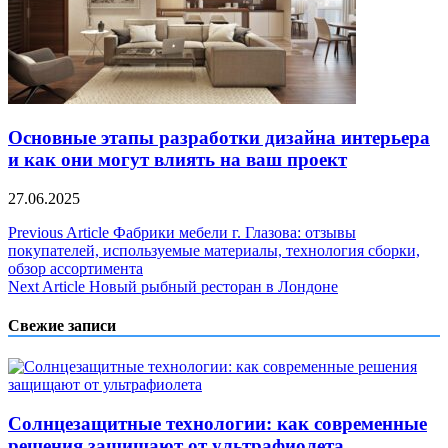
Основные этапы разработки дизайна интерьера
и как они могут влиять на ваш проект
27.06.2025
Навигация
Previous Article
Фабрики мебели г. Глазова: отзывы
покупателей, используемые материалы, технология сборки,
по
обзор ассортимента
записям
Next Article
Новый рыбный ресторан в Лондоне
Свежие записи
Солнцезащитные технологии: как современные
решения защищают от ультрафиолета