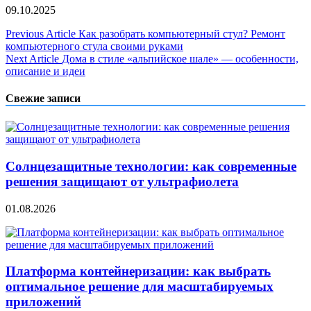
09.10.2025
Навигация
Previous Article
Как разобрать компьютерный стул? Ремонт
компьютерного стула своими руками
по
Next Article
Дома в стиле «альпийское шале» — особенности,
записям
описание и идеи
Свежие записи
Солнцезащитные технологии: как современные
решения защищают от ультрафиолета
01.08.2026
Платформа контейнеризации: как выбрать
оптимальное решение для масштабируемых
приложений