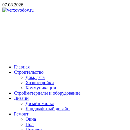
Skip
07.08.2026
to
content
verxovodov.ru
Ремонт и строительство
Главная
Строительство
Дом, дача
Хозпостройки
Коммуникации
Стройматериалы и оборудование
Дизайн
Дизайн жилья
Ландшафтный дизайн
Ремонт
Окна
Пол
Потолок