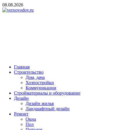
Skip
08.08.2026
to
content
verxovodov.ru
Ремонт и строительство
Главная
Строительство
Дом, дача
Хозпостройки
Коммуникации
Стройматериалы и оборудование
Дизайн
Дизайн жилья
Ландшафтный дизайн
Ремонт
Окна
Пол
Потолок