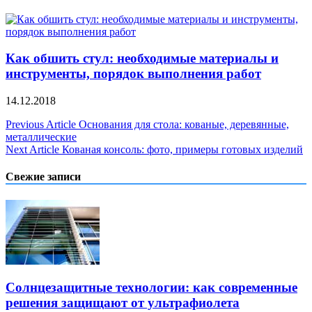
Как обшить стул: необходимые материалы и
инструменты, порядок выполнения работ
14.12.2018
Навигация
Previous Article
Основания для стола: кованые, деревянные,
металлические
по
Next Article
Кованая консоль: фото, примеры готовых изделий
записям
Свежие записи
Солнцезащитные технологии: как современные
решения защищают от ультрафиолета