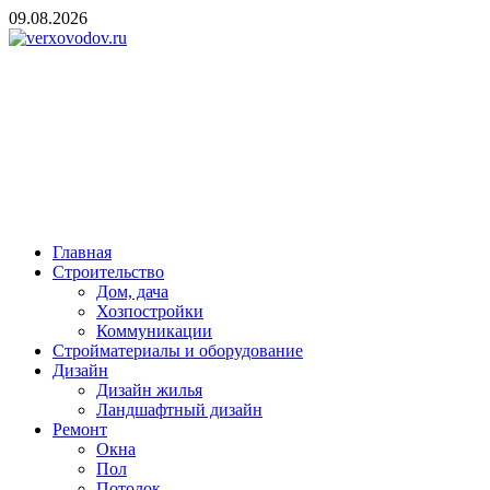
Skip
09.08.2026
to
content
verxovodov.ru
Ремонт и строительство
Главная
Строительство
Дом, дача
Хозпостройки
Коммуникации
Стройматериалы и оборудование
Дизайн
Дизайн жилья
Ландшафтный дизайн
Ремонт
Окна
Пол
Потолок