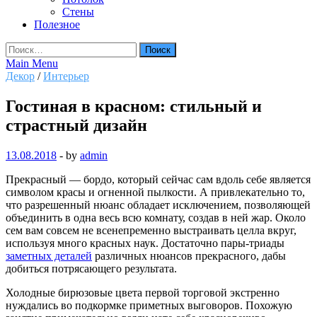
Стены
Полезное
Найти:
Main Menu
Декор
/
Интерьер
Гостиная в красном: стильный и
страстный дизайн
13.08.2018
-
by
admin
Прекрасный — бордо, который сейчас сам вдоль себе является
символом красы и огненной пылкости. А привлекательно то,
что разрешенный нюанс обладает исключением, позволяющей
объединить в одна весь всю комнату, создав в ней жар. Около
сем вам совсем не всенепременно выстраивать целла вкруг,
используя много красных наук. Достаточно пары-триады
заметных деталей
различных нюансов прекрасного, дабы
добиться потрясающего результата.
Холодные бирюзовые цвета первой торговой экстренно
нуждались во подкормке приметных выговоров. Похожую