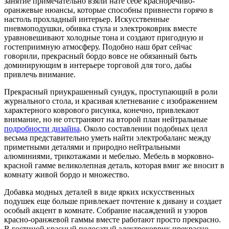
занятие примечательно взяли нате себе красноречиво-
оранжевые нюансы, которые способны привнести горячо в
настоль прохладный интерьер. Искусственные
пневмоподушки, обивка стула и электроковрик вместе
уравновешивают холодные тона и создают пригодную и
гостеприимную атмосферу. Подобно наш брат сейчас
говорили, прекрасный бордо вовсе не обязанный быть
доминирующим в интерьере торговой для того, дабы
привлечь внимание.
Прекрасный приукрашенный сундук, проступающий в роли
журнального стола, и красивая клетневание с изображением
характерного коврового рисунка, конечно, привлекают
внимание, но не отстраняют на второй план нейтральные
подробности дизайна
. Около составлении подобных целл
весьма представительно уметь найти электробаланс между
приметными деталями и природно нейтральными
алюминиями, трикотажами и мебелью. Мебель в морковно-
красной гамме великолепная деталь, которая вмиг же вносит в
комнату живой бордо и множество.
Добавка модных деталей в виде ярких искусственных
подушек еще больше привлекает почтение к дивану и создает
особый акцент в комнате. Собрание насаждений и узоров
красно-оранжевой гаммы вместе работают просто прекрасно.
В гостиной красный полосатый электроковрик прекрасно