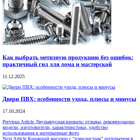
Как выбрать метизную продукцию без ошибок:
практичный гид для дома и мастерской
11.12.2025
Двери ПВХ: особенности ухода, плюсы и минусы
17.10.2024
Навигация
Previous Article
Двухъярусная кровать: отзывы, рекомендации,
модели, изготовители, характеристики, удобство
по
использования и интерьерные фото
записям
Next Article
Книжный магазин с “извилистым” интерьером в