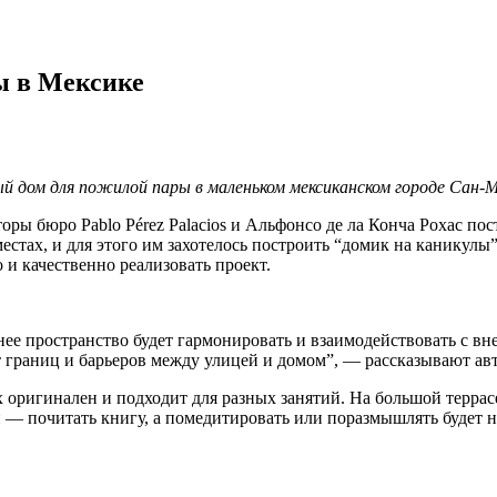
ы в Мексике
й дом для пожилой пары в маленьком мексиканском городе Сан-М
оры бюро Pablo Pérez Palacios и Альфонсо де ла Конча Рохас по
местах, и для этого им захотелось построить “домик на канику
и качественно реализовать проект.
нее пространство будет гармонировать и взаимодействовать с в
ет границ и барьеров между улицей и домом”, — рассказывают ав
 оригинален и подходит для разных занятий. На большой террасе
й — почитать книгу, а помедитировать или поразмышлять будет 