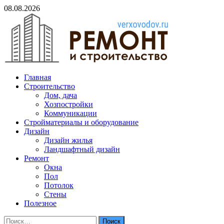
Skip
08.08.2026
to
content
verxovodov.ru
Главная
Ремонт и строительство
Строительство
Дом, дача
Хозпостройки
Коммуникации
Стройматериалы и оборудование
Дизайн
Дизайн жилья
Ландшафтный дизайн
Ремонт
Окна
Пол
Потолок
Стены
Полезное
Найти: