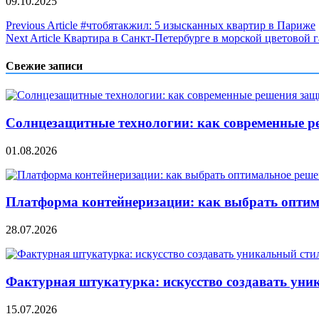
09.10.2025
Навигация
Previous Article
#чтобятакжил: 5 изысканных квартир в Париже
Next Article
Квартира в Санкт-Петербурге в морской цветовой г
по
записям
Свежие записи
Солнцезащитные технологии: как современные р
01.08.2026
Платформа контейнеризации: как выбрать опти
28.07.2026
Фактурная штукатурка: искусство создавать уни
15.07.2026