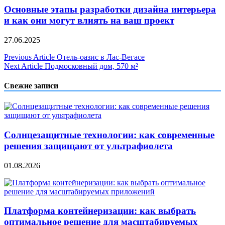
Основные этапы разработки дизайна интерьера
и как они могут влиять на ваш проект
27.06.2025
Навигация
Previous Article
Отель-оазис в Лас-Вегасе
Next Article
Подмосковный дом, 570 м²
по
записям
Свежие записи
Солнцезащитные технологии: как современные
решения защищают от ультрафиолета
01.08.2026
Платформа контейнеризации: как выбрать
оптимальное решение для масштабируемых