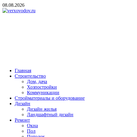
Skip
08.08.2026
to
content
verxovodov.ru
Ремонт и строительство
Главная
Строительство
Дом, дача
Хозпостройки
Коммуникации
Стройматериалы и оборудование
Дизайн
Дизайн жилья
Ландшафтный дизайн
Ремонт
Окна
Пол
Потолок