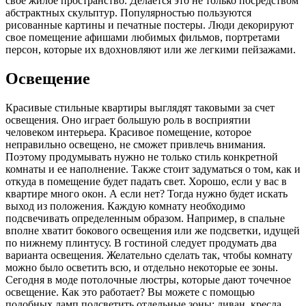
свое жилое пространство. Делается это не только посредством
абстрактных скульптур. Популярностью пользуются
рисованные картины и печатные постеры. Люди декорируют
свое помещение афишами любимых фильмов, портретами
персон, которые их вдохновляют или же легкими пейзажами.
Освещение
Красивые стильные квартиры выглядят таковыми за счет
освещения. Оно играет большую роль в восприятии
человеком интерьера. Красивое помещение, которое
неправильно освещено, не сможет привлечь внимания.
Поэтому продумывать нужно не только стиль конкретной
комнаты и ее наполнение. Также стоит задуматься о том, как и
откуда в помещение будет падать свет. Хорошо, если у вас в
квартире много окон. А если нет? Тогда нужно будет искать
выход из положения. Каждую комнату необходимо
подсвечивать определенным образом. Например, в спальне
вполне хватит бокового освещения или же подсветки, идущей
по нижнему плинтусу. В гостиной следует продумать два
варианта освещения. Желательно сделать так, чтобы комнату
можно было осветить всю, и отдельно некоторые ее зоны.
Сегодня в моде потолочные люстры, которые дают точечное
освещение. Как это работает? Вы можете с помощью
подобных ламп подсветить отдельные зоны: диван, кресла