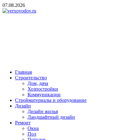
Skip
07.08.2026
to
content
verxovodov.ru
Ремонт и строительство
Главная
Строительство
Дом, дача
Хозпостройки
Коммуникации
Стройматериалы и оборудование
Дизайн
Дизайн жилья
Ландшафтный дизайн
Ремонт
Окна
Пол
Потолок