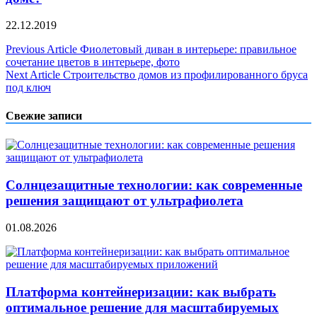
22.12.2019
Навигация
Previous Article
Фиолетовый диван в интерьере: правильное
сочетание цветов в интерьере, фото
по
Next Article
Строительство домов из профилированного бруса
записям
под ключ
Свежие записи
Солнцезащитные технологии: как современные
решения защищают от ультрафиолета
01.08.2026
Платформа контейнеризации: как выбрать
оптимальное решение для масштабируемых