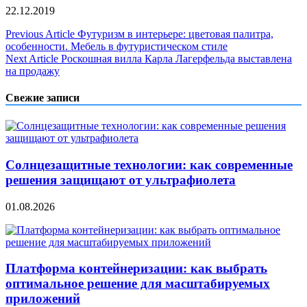
22.12.2019
Навигация
Previous Article
Футуризм в интерьере: цветовая палитра,
особенности. Мебель в футуристическом стиле
по
Next Article
Роскошная вилла Карла Лагерфельда выставлена
записям
на продажу
Свежие записи
Солнцезащитные технологии: как современные
решения защищают от ультрафиолета
01.08.2026
Платформа контейнеризации: как выбрать
оптимальное решение для масштабируемых
приложений