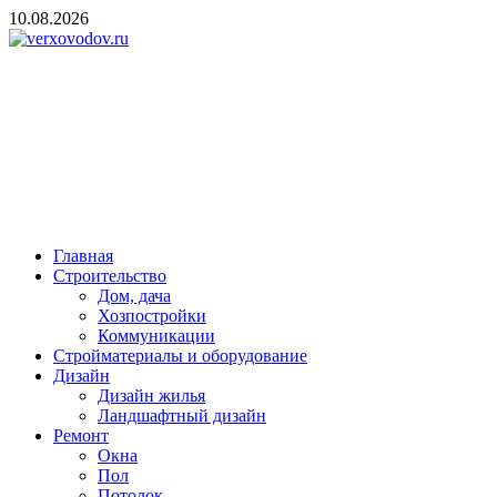
Skip
10.08.2026
to
content
verxovodov.ru
Ремонт и строительство
Главная
Строительство
Дом, дача
Хозпостройки
Коммуникации
Стройматериалы и оборудование
Дизайн
Дизайн жилья
Ландшафтный дизайн
Ремонт
Окна
Пол
Потолок