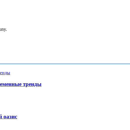
uny.
ременные тренды
й оазис