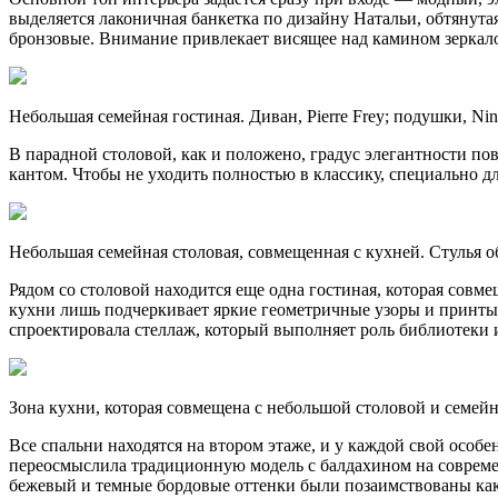
выделяется лаконичная банкетка по дизайну Натальи, обтянута
бронзовые. Внимание привлекает висящее над камином зеркало,
Небольшая семейная гостиная. Диван, Pierre Frey; подушки, Nin
В парадной столовой, как и положено, градус элегантности п
кантом. Чтобы не уходить полностью в классику, специально 
Небольшая семейная столовая, совмещенная с кухней. Стулья о
Рядом со столовой находится еще одна гостиная, которая совм
кухни лишь подчеркивает яркие геометричные узоры и принты 
спроектировала стеллаж, который выполняет роль библиотеки и
Зона кухни, которая совмещена с небольшой столовой и семей
Все спальни находятся на втором этаже, и у каждой свой особ
переосмыслила традиционную модель с балдахином на совреме
бежевый и темные бордовые оттенки были позаимствованы как ра