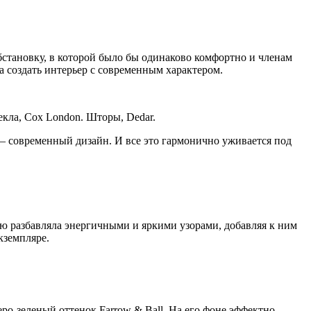
бстановку, в которой было бы одинаково комфортно и членам
а создать интерьер с современным характером.
екла, Cox London. Шторы, Dedar.
 — современный дизайн. И все это гармонично уживается под
ю разбавляла энергичными и яркими узорами, добавляя к ним
кземпляре.
о-зеленый оттенок Farrow & Ball. На его фоне эффектно