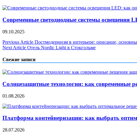
Современные светодиодные системы освещения 
09.10.2025
Навигация
Previous Article
Постмодернизм в интерьере: описание, основн
Next Article
Отель Nordic Light в Стокгольме
по
записям
Свежие записи
Солнцезащитные технологии: как современные р
01.08.2026
Платформа контейнеризации: как выбрать опти
28.07.2026