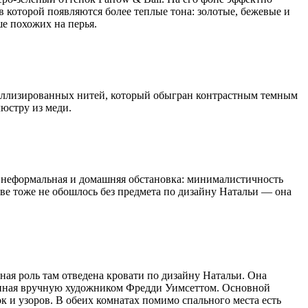
в которой появляются более теплые тона: золотые, бежевые и
ше похожих на перья.
еталлизированных нитей, который обыгран контрастным темным
люстру из меди.
ее неформальная и домашняя обстановка: минималистичность
ве тоже не обошлось без предмета по дизайну Натальи — она
ная роль там отведена кровати по дизайну Натальи. Она
анная вручную художником Фредди Уимсеттом. Основной
ок и узоров. В обеих комнатах помимо спального места есть