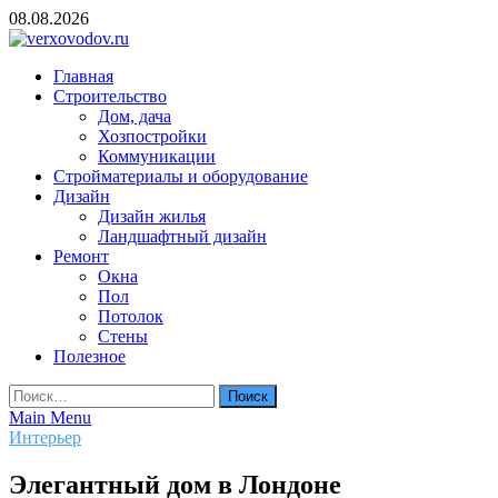
Skip
08.08.2026
to
content
verxovodov.ru
Главная
Ремонт и строительство
Строительство
Дом, дача
Хозпостройки
Коммуникации
Стройматериалы и оборудование
Дизайн
Дизайн жилья
Ландшафтный дизайн
Ремонт
Окна
Пол
Потолок
Стены
Полезное
Найти:
Main Menu
Интерьер
Элегантный дом в Лондоне