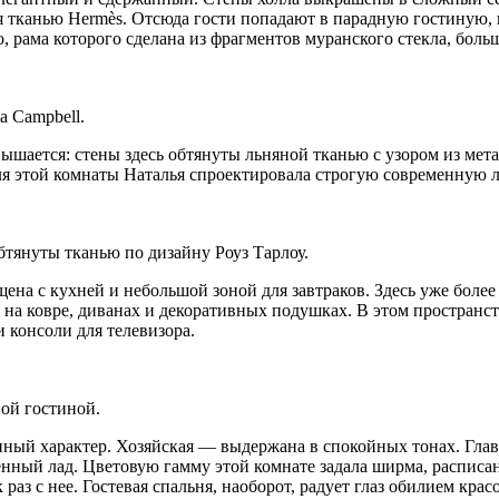
я тканью Hermès. Отсюда гости попадают в парадную гостиную, 
 рама которого сделана из фрагментов муранского стекла, боль
a Campbell.
овышается: стены здесь обтянуты льняной тканью c узором из м
для этой комнаты Наталья спроектировала строгую современную 
бтянуты тканью по дизайну Роуз Тарлоу.
ещена с кухней и небольшой зоной для завтраков. Здесь уже бол
на ковре, диванах и декоративных подушках. В этом пространст
 консоли для телевизора.
ной гостиной.
енный характер. Хозяйская — выдержана в спокойных тонах. Глав
нный лад. Цветовую гамму этой комнате задала ширма, распис
з с нее. Гостевая спальня, наоборот, радует глаз обилием крас