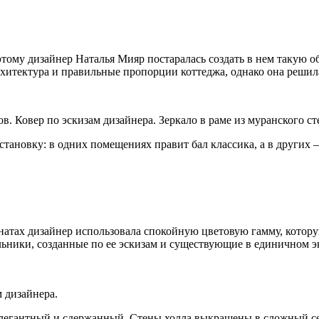
тому дизайнер Наталья Мияр постаралась создать в нем такую о
 архитектура и правильные пропорции
коттеджа, однако она решил
. Ковер по эскизам дизайнера. Зеркало в раме из муранского ст
становку: в одних помещениях правит бал классика, а в других
натах дизайнер использовала спокойную цветовую гамму, котору
льники, созданные по ее эскизам и существующие в единичном э
м дизайнера.
элегантный и сдержанный. Стены холла выкрашены в сложный сер