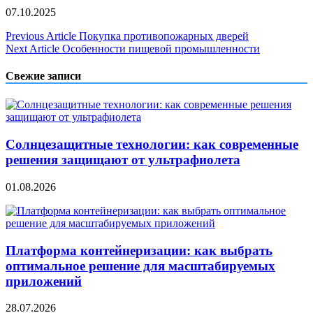
07.10.2025
Навигация
Previous Article
Покупка противопожарных дверей
Next Article
Особенности пищевой промышленности
по
записям
Свежие записи
Солнцезащитные технологии: как современные
решения защищают от ультрафиолета
01.08.2026
Платформа контейнеризации: как выбрать
оптимальное решение для масштабируемых
приложений
28.07.2026