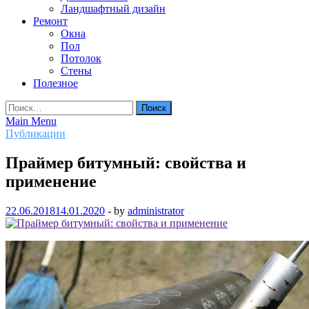
Ландшафтный дизайн
Ремонт
Окна
Пол
Потолок
Стены
Полезное
Найти:
Main Menu
Публикации
Праймер битумный: свойства и
применение
22.06.2018
14.01.2020
-
by
administrator