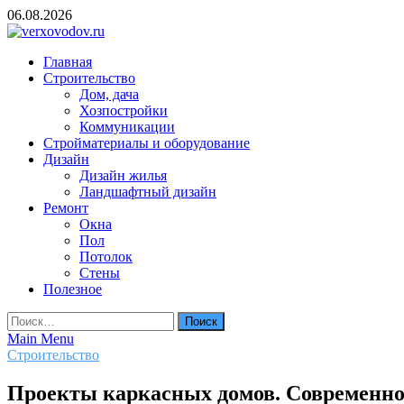
Skip
06.08.2026
to
content
verxovodov.ru
Главная
Ремонт и строительство
Строительство
Дом, дача
Хозпостройки
Коммуникации
Стройматериалы и оборудование
Дизайн
Дизайн жилья
Ландшафтный дизайн
Ремонт
Окна
Пол
Потолок
Стены
Полезное
Найти:
Main Menu
Строительство
Проекты каркасных домов. Современное