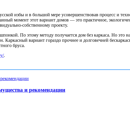
русской избы и в большой мере усовершенствовав процесс и тех
анный момент этот вариант домов — это практичное, экологичес
ивидуально-собственному проекту.
шпонкой. По этому методу получается дом без каркаса. Но это 
ен. Каркасный вариант гораздо прочнее и долговечней бескаркасн
тного бруса.
ey/
.
мущества и рекомендации