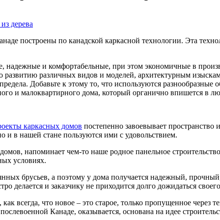
наде построены по канадской каркасной технологии. Эта техно
ье, надежные и комфортабельные, при этом экономичные в произ
 то развитию различных видов и моделей, архитектурным изыскам
 предела. Добавьте к этому то, что используются разнообразны
ого и малоквартирного дома, который органично впишется в л
роекты каркасных домов
постепенно завоевывает пространство и д
но и в нашей стане пользуются ими с удовольствием.
домов, напоминает чем-то наше родное панельное строительство,
ных условиях.
вянных брусьев, а поэтому у дома получается надежный, прочны
тро делается и заказчику не приходится долго дожидаться своег
 как всегда, что новое – это старое, только пропущенное через 
послевоенной Канаде, оказывается, основана на идее строительс