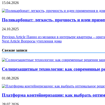
15.04.2026
Поликарбонат: легкость, прочность и идеи примен
24.10.2025
Навигация
Previous Article
Панно из мозаики в интерьере квартиры – ориг
Next Article
Вопросы утепления дома
по
записям
Свежие записи
Солнцезащитные технологии: как современные р
01.08.2026
Платформа контейнеризации: как выбрать опти
28.07.2026