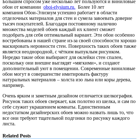
Большим спросом уже несколько лет пользуются и виниловые
обои от компании
oboi-elysium.ru.
Более 10 лет
компания Обои-Элизиум успешно работает в области
отделочных материалов для стен и сумела завоевать доверие
тысяч покупателей. Благодаря постоянному наличию
множества моделей обоев каждый их клиент сможет
подобрать для себя оптимальный вариант. Эти обои особенно
востребованы в нашей стране из-за своей способности хорошо
маскировать неровности стен. Поверхность таких обоев также
является неоднородной, с чётким выпуклым рисунком.
Нередко такие обои выбирают для оклейки стен спален,
поскольку они внешне выглядят «мягкими», и создают
дополнительный уют в помещении. Современные виниловые
обои могут в совершенстве имитировать фактуру
натуральных материалов – холста изо льна или коры дерева,
например.
Очень ярким и заметным дизайном отличается шелкография.
Рисунок таких обоев сверкает, как полотно из шелка, и сам по
себе служит украшением комнаты. Единственным
недостатком дизайнерских обоев можно назвать лишь то, что
все они требуют тщательной подгонки по рисунку каждого
листа.
Related Posts