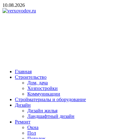
Skip
10.08.2026
to
content
verxovodov.ru
Ремонт и строительство
Главная
Строительство
Дом, дача
Хозпостройки
Коммуникации
Стройматериалы и оборудование
Дизайн
Дизайн жилья
Ландшафтный дизайн
Ремонт
Окна
Пол
Потолок