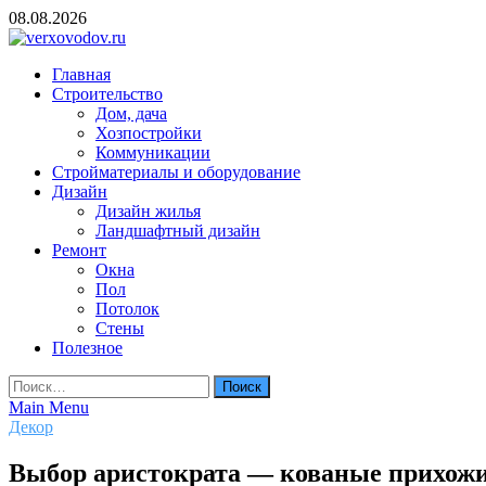
Skip
08.08.2026
to
content
verxovodov.ru
Главная
Ремонт и строительство
Строительство
Дом, дача
Хозпостройки
Коммуникации
Стройматериалы и оборудование
Дизайн
Дизайн жилья
Ландшафтный дизайн
Ремонт
Окна
Пол
Потолок
Стены
Полезное
Найти:
Main Menu
Декор
Выбор аристократа — кованые прихожие