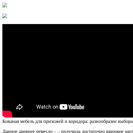
Кованая мебель для прихожей и коридора: разнообразие выбора
Данное древнее ремесло – – получила достаточно широкое расп