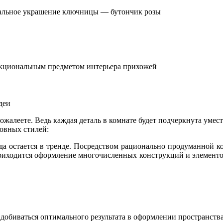
ральное украшение ключницы — бутончик розы
нкциональным предметом интерьера прихожей
деи
пожалеете. Ведь каждая деталь в комнате будет подчеркнута уме
новных стилей:
гда остается в тренде. Посредством рационально продуманной к
приходится оформление многочисленных конструкций и элементо
добиваться оптимального результата в оформлении пространства