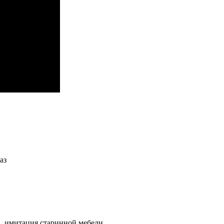
аз
, имитация старинной мебели