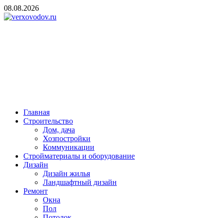
Skip
08.08.2026
to
content
verxovodov.ru
Ремонт и строительство
Главная
Строительство
Дом, дача
Хозпостройки
Коммуникации
Стройматериалы и оборудование
Дизайн
Дизайн жилья
Ландшафтный дизайн
Ремонт
Окна
Пол
Потолок