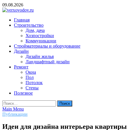
Skip
09.08.2026
to
content
verxovodov.ru
Главная
Ремонт и строительство
Строительство
Дом, дача
Хозпостройки
Коммуникации
Стройматериалы и оборудование
Дизайн
Дизайн жилья
Ландшафтный дизайн
Ремонт
Окна
Пол
Потолок
Стены
Полезное
Найти:
Main Menu
Публикации
Идеи для дизайна интерьера квартиры