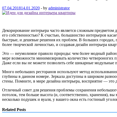
07.04.2018
14.01.2020
-
by
administrator
Декорирование интерьера часто является сложным предметом дл
его собственностью? К счастью, большинство интерьеров касае
быстрые, и дешевые решения их проблем. В больших городах, г
более творческой личностью, и создавая дизайн интерьера кв
Это — неумолимое правило природы: чем более модный район, 
мере возможности минимизировать количество четвероногих пр
Даже если вы не можете позволить себе шикарные модульные п
Много небольших ресторанов используют метод использования з
глубины в данном номере. Зеркала доступны в широком разнооб
стены. Помните, в мире дизайна интерьера, восприятие — это д
Отличный совет для решения проблемы сохранения небольшого 
потолок, тем больше высота (и, соответственно, хранения), вы
несколько подушек и вуаля, у вашего окна есть гостиный уго
Related Posts