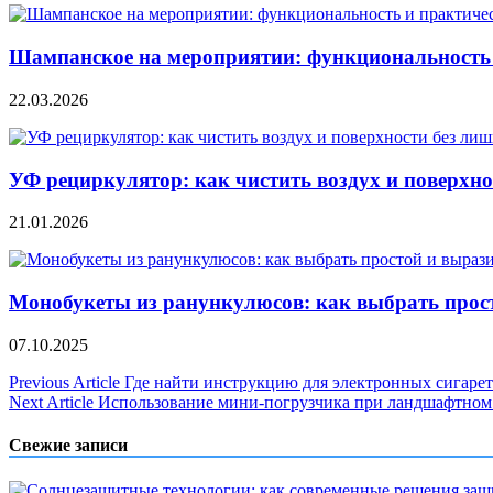
Шампанское на мероприятии: функциональность 
22.03.2026
УФ рециркулятор: как чистить воздух и поверхно
21.01.2026
Монобукеты из ранункулюсов: как выбрать прос
07.10.2025
Навигация
Previous Article
Где найти инструкцию для электронных сигаре
Next Article
Использование мини-погрузчика при ландшафтном
по
записям
Свежие записи