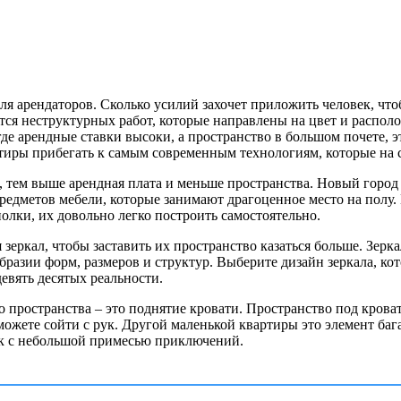
я арендаторов. Сколько усилий захочет приложить человек, чтоб
тся неструктурных работ, которые направлены на цвет и распол
де арендные ставки высоки, а пространство в большом почете, э
артиры прибегать к самым современным технологиям, которые на
тем выше арендная плата и меньше пространства. Новый город б
едметов мебели, которые занимают драгоценное место на полу. 
олки, их довольно легко построить самостоятельно.
еркал, чтобы заставить их пространство казаться больше. Зерка
разии форм, размеров и структур. Выберите дизайн зеркала, ко
евять десятых реальности.
пространства – это поднятие кровати. Пространство под крова
 можете сойти с рук. Другой маленькой квартиры это элемент ба
лок с небольшой примесью приключений.