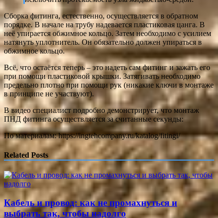
Сборка фитинга, естественно, осуществляется в обратном
порядке. В начале на трубу надевается пластиковая цанга. В
неё упирается обжимное кольцо. Затем необходимо с усилием
натянуть уплотнитель. Он обязательно должен упираться в
обжимное кольцо.
Всё, что остаётся теперь – это надеть сам фитинг и зажать его
при помощи пластиковой крышки. Затягивать необходимо
предельно плотно при помощи рук (никакие ключи в монтаже
в принципе не участвуют).
В видео специалист подробно демонстрирует, что монтаж
ПНД фитинга осуществляется за считанные секунды:
По материалам: https://ingtehcompany.ru/katalog/fitingi/
Related Posts
Кабель и провод: как не промахнуться и
выбрать так, чтобы надолго