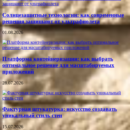
Солнцезащитные технологии: как современные
решения защищают от ультрафиолета
01.08.2026
Платформа контейнеризации: как выбрать
оптимальное решение для масштабируемых
приложений
28.07.2026
Фактурная штукатурка: искусство создавать
уникальный стиль стен
15.07.2026