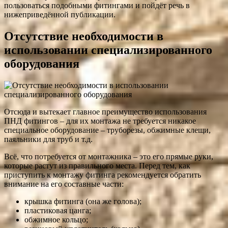
пользоваться подобными фитингами и пойдёт речь в
нижеприведённой публикации.
Отсутствие необходимости в
использовании специализированного
оборудования
Отсюда и вытекает главное преимущество использования
ПНД фитингов – для их монтажа не требуется никакое
специальное оборудование – труборезы, обжимные клещи,
паяльники для труб и т.д.
Всё, что потребуется от монтажника – это его прямые руки,
которые растут из правильного места. Перед тем, как
приступить к монтажу фитинга рекомендуется обратить
внимание на его составные части:
крышка фитинга (она же голова);
пластиковая цанга;
обжимное кольцо;