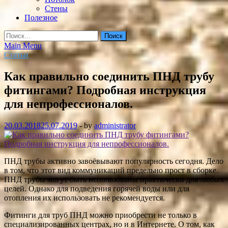
Стены
Полезное
Найти:
Main Menu
Статьи
Как правильно соединить ПНД трубу
фитингами? Подробная инструкция
для непрофессионалов.
20.03.2018
25.07.2019
-
by
administrator
ПНД трубы активно завоёвывают популярность сегодня. Дело
в том, что этот вид коммуникаций предельно прост в сборке.
ПНД трубы могут быть использованы практически для любых
целей. Однако для подведения горячей воды или для
отопления их использовать не рекомендуется.
Фитинги для труб ПНД можно приобрести не только в
специализированных центрах, но и в Интернете. О том, как