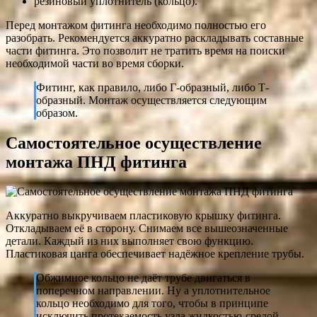
резиновый уплотнитель (кольцо).
Перед монтажом фитинга необходимо полностью его
разобрать. Рекомендуется аккуратно раскладывать составные
части фитинга. Это позволит не тратить время на поиски
необходимой части во время сборки.
Фитинг, как правило, либо Г-образный, либо Т-
образный. Монтаж осуществляется следующим
образом.
Самостоятельное осуществление
монтажа ПНД фитинга
Аккуратно выкручиваем пластиковую крышку фитинга.
Откладываем её в сторону. Снимаем все вышеозначенные
детали. Каждый из них выполняет свою функцию.
Пластиковая цанга обеспечивает надёжное крепление трубы.
Обжимное кольцо не даёт трубе двигаться в
поперечном направлении. Ну а уплотнительное
кольцо необходимо для того, чтобы в принципе
исключить протекаемость узла жидкостью-средой.