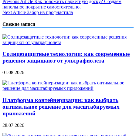
Навигация
Previous Article
Как положить паркетную доску? Создаём
напольное покрытие самостоятельно.
по
Next Article
Забор из профнастила
записям
Свежие записи
Солнцезащитные технологии: как современные
решения защищают от ультрафиолета
01.08.2026
Платформа контейнеризации: как выбрать
оптимальное решение для масштабируемых
приложений
28.07.2026