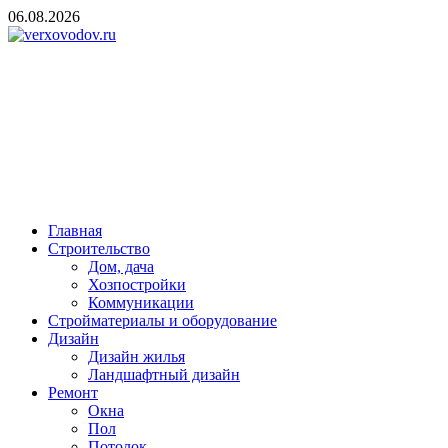
Skip
06.08.2026
to
content
verxovodov.ru
Ремонт и строительство
Главная
Строительство
Дом, дача
Хозпостройки
Коммуникации
Стройматериалы и оборудование
Дизайн
Дизайн жилья
Ландшафтный дизайн
Ремонт
Окна
Пол
Потолок