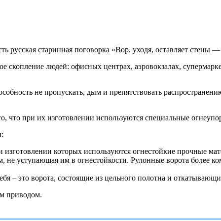
ть русская старинная поговорка «Вор, уходя, оставляет стены — 
ое скопление людей: офисных центрах, аэровокзалах, супермаркет
обность не пропускать, дым и препятствовать распространению
го, что при их изготовлении используются специальные огнеуп
:
ри изготовлении которых используются огнестойкие прочные ма
, не уступающая им в огнестойкости. Рулонные ворота более ко
себя – это ворота, состоящие из цельного полотна и откатывающ
ым приводом.