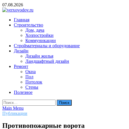
Skip
07.08.2026
to
content
verxovodov.ru
Главная
Ремонт и строительство
Строительство
Дом, дача
Хозпостройки
Коммуникации
Стройматериалы и оборудование
Дизайн
Дизайн жилья
Ландшафтный дизайн
Ремонт
Окна
Пол
Потолок
Стены
Полезное
Найти:
Main Menu
Публикации
Противопожарные ворота