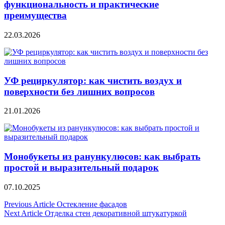
функциональность и практические
преимущества
22.03.2026
УФ рециркулятор: как чистить воздух и
поверхности без лишних вопросов
21.01.2026
Монобукеты из ранункулюсов: как выбрать
простой и выразительный подарок
07.10.2025
Навигация
Previous Article
Остекление фасадов
Next Article
Отделка стен декоративной штукатуркой
по