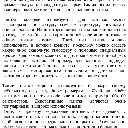
прямоугольную или квадратную форму. Так же используются
и минераловатные или стекловатные панели и плитки.
Плитки, которые используются для потолка, весьма
разнообразны: по фактуре, размерам, структуре, рисункам и
оригинальности. На некоторые виды плитки можно наносить
краску, чем удобно для гармоничного сочетания потолка с
общим видом комнаты. Такой вид плитки хорошо
использовать в детской комнате, поскольку можно создать
какую либо сказочную атмосферу с помощью специальных
красок. Для каждой комнаты в доме вы сможете подобрать
подходящий потолок. Например, для кабинета подойдет
плитка с имитацией пород дерева, а для кухни плитку с
защитным ламинированным покрытием, в детскую или
гостиную хорошо впишутся звукопоглощающие плиты.
Такие плитки хорошо используются благодаря своему
небольшому весу и удобным размерам – 30х30 или 50х50
сантиметров, но есть и побольше плитки, например 100х100
сантиметров. Декоративные плитки являются очень
популярными и широко используемыми.
Взять, к примеру, зеркальные потолки, что сделаны с
пластиковой плитки на поверхность, которой наносят тонкий
слой декоративного зеркального покрытия. Размеры они
имеют также разные от маленьких до достаточно больших.