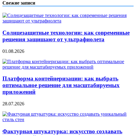
записям
Свежие записи
Солнцезащитные технологии: как современные
решения защищают от ультрафиолета
01.08.2026
Платформа контейнеризации: как выбрать
оптимальное решение для масштабируемых
приложений
28.07.2026
Фактурная штукатурка: искусство создавать