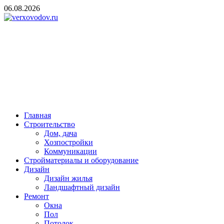
Skip
06.08.2026
to
content
verxovodov.ru
Ремонт и строительство
Главная
Строительство
Дом, дача
Хозпостройки
Коммуникации
Стройматериалы и оборудование
Дизайн
Дизайн жилья
Ландшафтный дизайн
Ремонт
Окна
Пол
Потолок