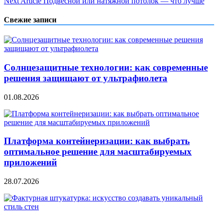
Next Article
Подвесной или натяжной потолок — что лучше
по
записям
Свежие записи
Солнцезащитные технологии: как современные
решения защищают от ультрафиолета
01.08.2026
Платформа контейнеризации: как выбрать
оптимальное решение для масштабируемых
приложений
28.07.2026