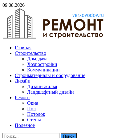
Skip
09.08.2026
to
content
verxovodov.ru
Главная
Ремонт и строительство
Строительство
Дом, дача
Хозпостройки
Коммуникации
Стройматериалы и оборудование
Дизайн
Дизайн жилья
Ландшафтный дизайн
Ремонт
Окна
Пол
Потолок
Стены
Полезное
Найти: