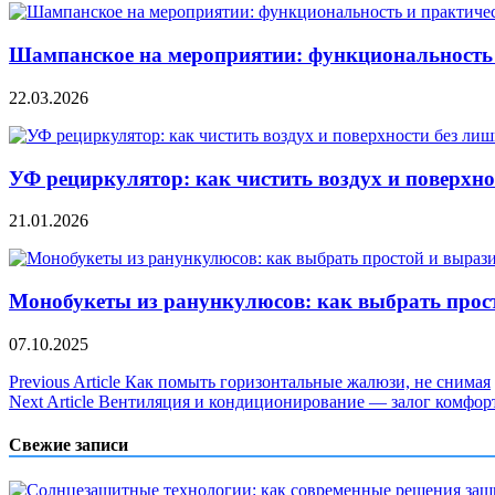
Шампанское на мероприятии: функциональность 
22.03.2026
УФ рециркулятор: как чистить воздух и поверхно
21.01.2026
Монобукеты из ранункулюсов: как выбрать прос
07.10.2025
Навигация
Previous Article
Как помыть горизонтальные жалюзи, не снимая
Next Article
Вентиляция и кондиционирование — залог комфор
по
записям
Свежие записи