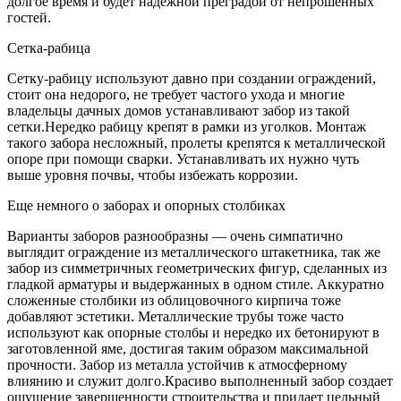
долгое время и будет надежной преградой от непрошенных
гостей.
Сетка-рабица
Сетку-рабицу используют давно при создании ограждений,
стоит она недорого, не требует частого ухода и многие
владельцы дачных домов устанавливают забор из такой
сетки.Нередко рабицу крепят в рамки из уголков. Монтаж
такого забора несложный, пролеты крепятся к металлической
опоре при помощи сварки. Устанавливать их нужно чуть
выше уровня почвы, чтобы избежать коррозии.
Еще немного о заборах и опорных столбиках
Варианты заборов разнообразны — очень симпатично
выглядит ограждение из металлического штакетника, так же
забор из симметричных геометрических фигур, сделанных из
гладкой арматуры и выдержанных в одном стиле. Аккуратно
сложенные столбики из облицовочного кирпича тоже
добавляют эстетики. Металлические трубы тоже часто
используют как опорные столбы и нередко их бетонируют в
заготовленной яме, достигая таким образом максимальной
прочности. Забор из металла устойчив к атмосферному
влиянию и служит долго.Красиво выполненный забор создает
ощущение завершенности строительства и придает цельный