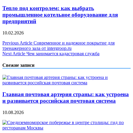
Тепло под контролем: как выбрать
промышленное котельное оборудование для
предприятий
10.02.2026
Навигация
Previous Article
Современное и надежное покрытие для
тренажерного зала от intergroop.ru
по
Next Article
Чем занимается кадастровая служба
записям
Свежие записи
Главная почтовая артерия страны: как устроена
и развивается российская почтовая система
10.08.2026