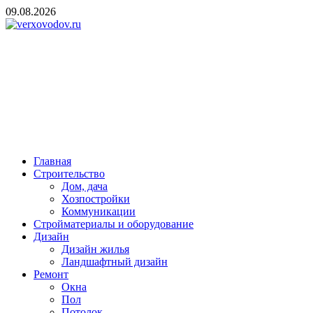
Skip
09.08.2026
to
content
verxovodov.ru
Ремонт и строительство
Главная
Строительство
Дом, дача
Хозпостройки
Коммуникации
Стройматериалы и оборудование
Дизайн
Дизайн жилья
Ландшафтный дизайн
Ремонт
Окна
Пол
Потолок