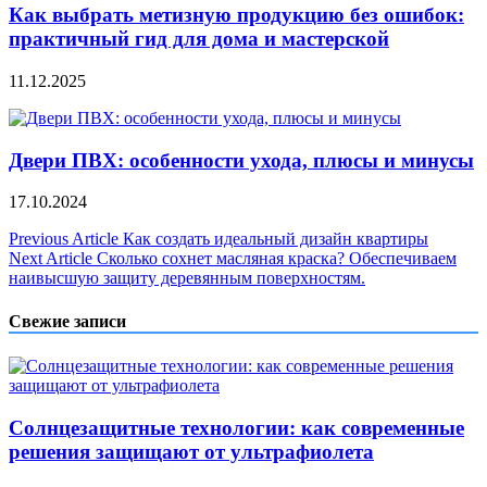
Как выбрать метизную продукцию без ошибок:
практичный гид для дома и мастерской
11.12.2025
Двери ПВХ: особенности ухода, плюсы и минусы
17.10.2024
Навигация
Previous Article
Как создать идеальный дизайн квартиры
Next Article
Сколько сохнет масляная краска? Обеспечиваем
по
наивысшую защиту деревянным поверхностям.
записям
Свежие записи
Солнцезащитные технологии: как современные
решения защищают от ультрафиолета