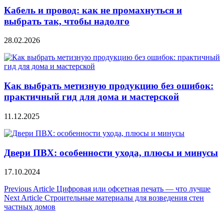
Кабель и провод: как не промахнуться и
выбрать так, чтобы надолго
28.02.2026
Как выбрать метизную продукцию без ошибок:
практичный гид для дома и мастерской
11.12.2025
Двери ПВХ: особенности ухода, плюсы и минусы
17.10.2024
Навигация
Previous Article
Цифровая или офсетная печать — что лучше
Next Article
Строительные материалы для возведения стен
по
частных домов
записям