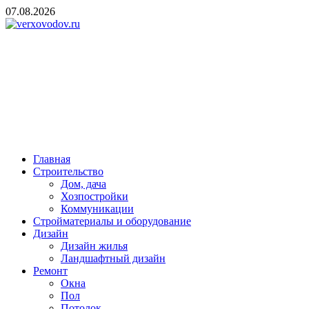
Skip
07.08.2026
to
content
verxovodov.ru
Ремонт и строительство
Главная
Строительство
Дом, дача
Хозпостройки
Коммуникации
Стройматериалы и оборудование
Дизайн
Дизайн жилья
Ландшафтный дизайн
Ремонт
Окна
Пол
Потолок