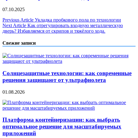
07.10.2025
Навигация
Previous Article
Укладка пробкового пола по технологии
Next Article
Как отрегулировать входную металлическую
по
дверь? Избавляемся от скрипов и тяжёлого хода.
записям
Свежие записи
Солнцезащитные технологии: как современные
решения защищают от ультрафиолета
01.08.2026
Платформа контейнеризации: как выбрать
оптимальное решение для масштабируемых
приложений