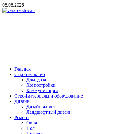
Skip
08.08.2026
to
content
verxovodov.ru
Ремонт и строительство
Главная
Строительство
Дом, дача
Хозпостройки
Коммуникации
Стройматериалы и оборудование
Дизайн
Дизайн жилья
Ландшафтный дизайн
Ремонт
Окна
Пол
Потолок