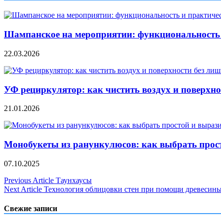
Шампанское на мероприятии: функциональность 
22.03.2026
УФ рециркулятор: как чистить воздух и поверхно
21.01.2026
Монобукеты из ранункулюсов: как выбрать прос
07.10.2025
Навигация
Previous Article
Таунхаусы
Next Article
Технология облицовки стен при помощи древесин
по
записям
Свежие записи