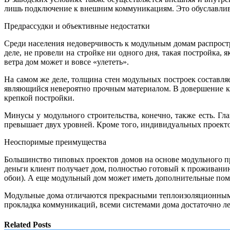
лишь подключение к внешним коммуникациям. Это обуславлива
Предрассудки и объективные недостатки
Среди населения недоверчивость к модульным домам распростра
деле, не провели на стройке ни одного дня, такая постройка, 
ветра дом может и вовсе «улететь».
На самом же деле, толщина стен модульных построек составляет
являющийся невероятно прочным материалом. В довершение к 
крепкой постройки.
Минусы у модульного строительства, конечно, также есть. Гл
превышает двух уровней. Кроме того, индивидуальных проекто
Неоспоримые преимущества
Большинство типовых проектов домов на основе модульного при
деньги клиент получает дом, полностью готовый к проживани
обои). А еще модульный дом может иметь дополнительные поме
Модульные дома отличаются прекрасными теплоизоляционными 
прокладка коммуникаций, всеми системами дома достаточно ле
Related Posts