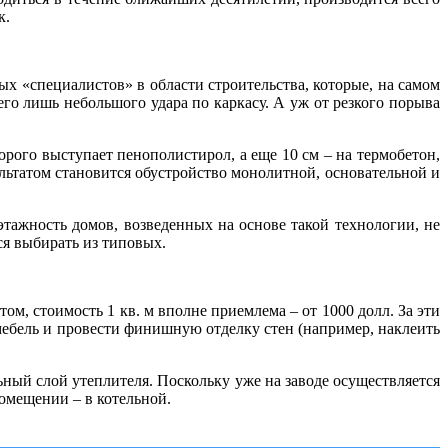
к.
ых «специалистов» в области строительства, которые, на самом
сего лишь небольшого удара по каркасу. А уж от резкого порыва
торого выступает пенополистирол, а еще 10 см – на термобетон,
ьтатом становится обустройство монолитной, основательной и
этажность домов, возведенных на основе такой технологии, не
ся выбирать из типовых.
м, стоимость 1 кв. м вполне приемлема – от 1000 долл. За эти
ебель и провести финишную отделку стен (например, наклеить
ый слой утеплителя. Поскольку уже на заводе осуществляется
омещении – в котельной.