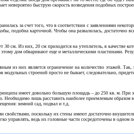
ет невероятно быструю скорость возведения подобных построе
нилась за счет того, что в соответствии с заявлениями некотор
якобы, подобна карточной. Чтобы она развалилась, достаточно в
 30 см. Из них, 20 см приходится на утеплитель, в качестве ко
этому дом обваривают еще и металлическими пластинами. Резул
авным из них является ограничение на количество этажей. Так, 
в модульных строений просто не бывает, следовательно, придет
нципа имеет довольно большую площадь – до 250 кв. м. При это
ю. Необходимо лишь расставить наиболее приемлемым образом м
щения: зимний сад, подвал и т.д.
свойствами, поскольку их стены имеют достаточно внушительн
гко управлять, ведь их головные части сосредоточены в одном п