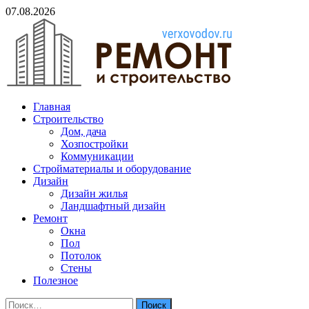
Skip
07.08.2026
to
content
verxovodov.ru
Главная
Ремонт и строительство
Строительство
Дом, дача
Хозпостройки
Коммуникации
Стройматериалы и оборудование
Дизайн
Дизайн жилья
Ландшафтный дизайн
Ремонт
Окна
Пол
Потолок
Стены
Полезное
Найти: