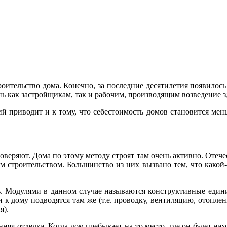
строительство дома. Конечно, за последние десятилетия появило
ь как застройщикам, так и рабочим, производящим возведение з
й приводит и к тому, что себестоимость домов становится ме
веряют. Дома по этому методу строят там очень активно. Отече
ым строительством. Большинство из них вызвано тем, что како
ь. Модулями в данном случае называются конструктивные едини
и к дому подводятся там же (т.е. проводку, вентиляцию, отопл
я).
няя отделка. Когда дом пребывает на то место, где он будет на