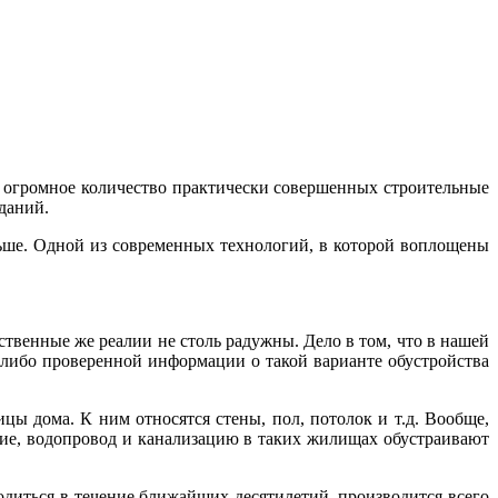
сь огромное количество практически совершенных строительные
даний.
ньше. Одной из современных технологий, в которой воплощены
ственные же реалии не столь радужны. Дело в том, что в нашей
й-либо проверенной информации о такой варианте обустройства
цы дома. К ним относятся стены, пол, потолок и т.д. Вообще,
ение, водопровод и канализацию в таких жилищах обустраивают
ходиться в течение ближайших десятилетий, производится всего