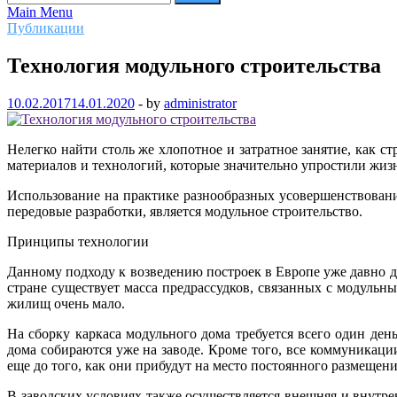
Main Menu
Публикации
Технология модульного строительства
10.02.2017
14.01.2020
-
by
administrator
Нелегко найти столь же хлопотное и затратное занятие, как 
материалов и технологий, которые значительно упростили жизн
Использование на практике разнообразных усовершенствовани
передовые разработки, является модульное строительство.
Принципы технологии
Данному подходу к возведению построек в Европе уже давно до
стране существует масса предрассудков, связанных с модульн
жилищ очень мало.
На сборку каркаса модульного дома требуется всего один ден
дома собираются уже на заводе. Кроме того, все коммуникаци
еще до того, как они прибудут на место постоянного размещени
В заводских условиях также осуществляется внешняя и внутрен