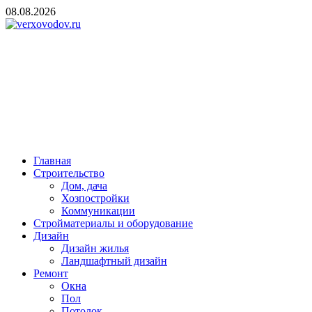
Skip
08.08.2026
to
content
verxovodov.ru
Ремонт и строительство
Главная
Строительство
Дом, дача
Хозпостройки
Коммуникации
Стройматериалы и оборудование
Дизайн
Дизайн жилья
Ландшафтный дизайн
Ремонт
Окна
Пол
Потолок