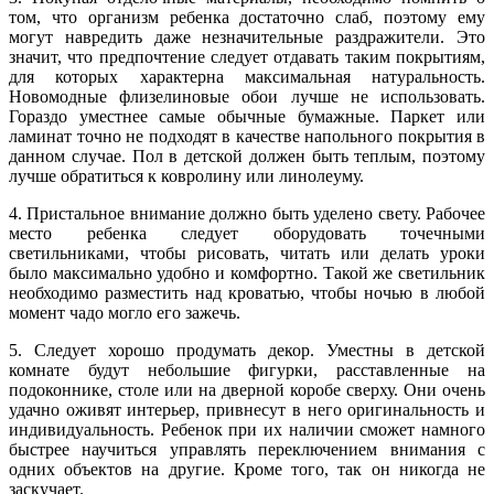
том, что организм ребенка достаточно слаб, поэтому ему
могут навредить даже незначительные раздражители. Это
значит, что предпочтение следует отдавать таким покрытиям,
для которых характерна максимальная натуральность.
Новомодные флизелиновые обои лучше не использовать.
Гораздо уместнее самые обычные бумажные. Паркет или
ламинат точно не подходят в качестве напольного покрытия в
данном случае. Пол в детской должен быть теплым, поэтому
лучше обратиться к ковролину или линолеуму.
4. Пристальное внимание должно быть уделено свету. Рабочее
место ребенка следует оборудовать точечными
светильниками, чтобы рисовать, читать или делать уроки
было максимально удобно и комфортно. Такой же светильник
необходимо разместить над кроватью, чтобы ночью в любой
момент чадо могло его зажечь.
5. Следует хорошо продумать декор. Уместны в детской
комнате будут небольшие фигурки, расставленные на
подоконнике, столе или на дверной коробе сверху. Они очень
удачно оживят интерьер, привнесут в него оригинальность и
индивидуальность. Ребенок при их наличии сможет намного
быстрее научиться управлять переключением внимания с
одних объектов на другие. Кроме того, так он никогда не
заскучает.