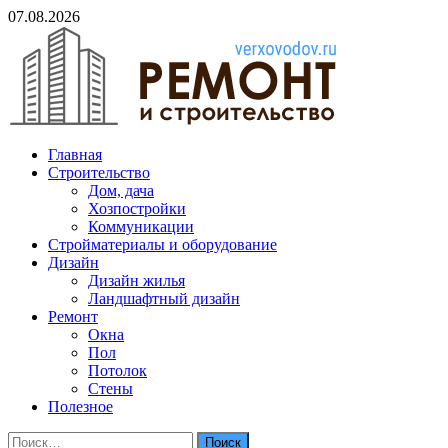
Skip
07.08.2026
to
content
verxovodov.ru
Главная
Ремонт и строительство
Строительство
Дом, дача
Хозпостройки
Коммуникации
Стройматериалы и оборудование
Дизайн
Дизайн жилья
Ландшафтный дизайн
Ремонт
Окна
Пол
Потолок
Стены
Полезное
Найти: