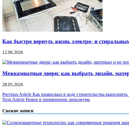
Как быстро вернуть жизнь электро- и стиральны
12.06.2026
Межкомнатные двери: как выбрать дизайн, матер
28.05.2026
Навигация
Previous Article
Как правильно в ходе строительства выполнить
Next Article
Новое в применении линолеума
по
записям
Свежие записи