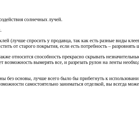
воздействия солнечных лучей.
.
ей (лучше спросить у продавца, так как есть разные виды клеев
стить от старого покрытия, если есть потребность – разровнять
кже относится способность прекрасно скрывать незначительные
дает возможность вымерять все, и разрезать рулон на ленты необ
ены без основы, лучше всего было бы прибегнуть к использован
озможности самостоятельно заниматься отделкой, вы всегда може