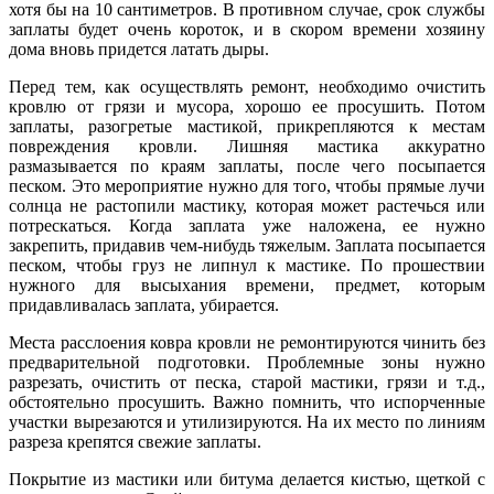
хотя бы на 10 сантиметров. В противном случае, срок службы
заплаты будет очень короток, и в скором времени хозяину
дома вновь придется латать дыры.
Перед тем, как осуществлять ремонт, необходимо очистить
кровлю от грязи и мусора, хорошо ее просушить. Потом
заплаты, разогретые мастикой, прикрепляются к местам
повреждения кровли. Лишняя мастика аккуратно
размазывается по краям заплаты, после чего посыпается
песком. Это мероприятие нужно для того, чтобы прямые лучи
солнца не растопили мастику, которая может растечься или
потрескаться. Когда заплата уже наложена, ее нужно
закрепить, придавив чем-нибудь тяжелым. Заплата посыпается
песком, чтобы груз не липнул к мастике. По прошествии
нужного для высыхания времени, предмет, которым
придавливалась заплата, убирается.
Места расслоения ковра кровли не ремонтируются чинить без
предварительной подготовки. Проблемные зоны нужно
разрезать, очистить от песка, старой мастики, грязи и т.д.,
обстоятельно просушить. Важно помнить, что испорченные
участки вырезаются и утилизируются. На их место по линиям
разреза крепятся свежие заплаты.
Покрытие из мастики или битума делается кистью, щеткой с