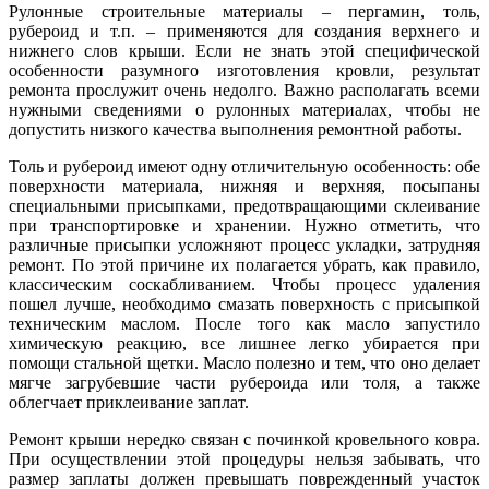
Рулонные строительные материалы – пергамин, толь,
рубероид и т.п. – применяются для создания верхнего и
нижнего слов крыши. Если не знать этой специфической
особенности разумного изготовления кровли, результат
ремонта прослужит очень недолго. Важно располагать всеми
нужными сведениями о рулонных материалах, чтобы не
допустить низкого качества выполнения ремонтной работы.
Толь и рубероид имеют одну отличительную особенность: обе
поверхности материала, нижняя и верхняя, посыпаны
специальными присыпками, предотвращающими склеивание
при транспортировке и хранении. Нужно отметить, что
различные присыпки усложняют процесс укладки, затрудняя
ремонт. По этой причине их полагается убрать, как правило,
классическим соскабливанием. Чтобы процесс удаления
пошел лучше, необходимо смазать поверхность с присыпкой
техническим маслом. После того как масло запустило
химическую реакцию, все лишнее легко убирается при
помощи стальной щетки. Масло полезно и тем, что оно делает
мягче загрубевшие части рубероида или толя, а также
облегчает приклеивание заплат.
Ремонт крыши нередко связан с починкой кровельного ковра.
При осуществлении этой процедуры нельзя забывать, что
размер заплаты должен превышать поврежденный участок