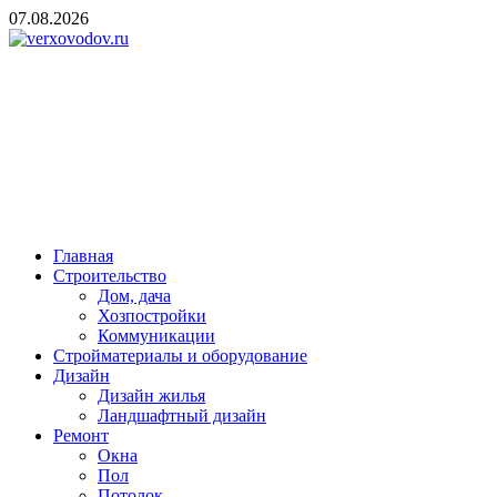
Skip
07.08.2026
to
content
verxovodov.ru
Ремонт и строительство
Главная
Строительство
Дом, дача
Хозпостройки
Коммуникации
Стройматериалы и оборудование
Дизайн
Дизайн жилья
Ландшафтный дизайн
Ремонт
Окна
Пол
Потолок