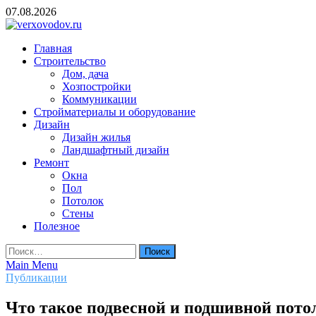
Skip
07.08.2026
to
content
verxovodov.ru
Главная
Ремонт и строительство
Строительство
Дом, дача
Хозпостройки
Коммуникации
Стройматериалы и оборудование
Дизайн
Дизайн жилья
Ландшафтный дизайн
Ремонт
Окна
Пол
Потолок
Стены
Полезное
Найти:
Main Menu
Публикации
Что такое подвесной и подшивной потол