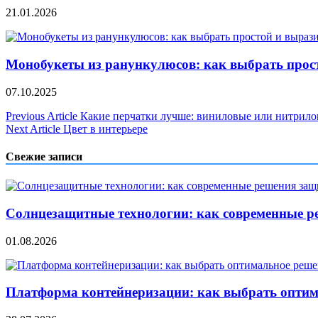
21.01.2026
Монобукеты из ранункулюсов: как выбрать прос
07.10.2025
Навигация
Previous Article
Какие перчатки лучше: виниловые или нитрил
Next Article
Цвет в интерьере
по
записям
Свежие записи
Солнцезащитные технологии: как современные р
01.08.2026
Платформа контейнеризации: как выбрать опти