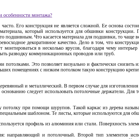
часто. Его конструкция не является сложной. Ее основа состои
 материала, который используется для обшивки конструкции. 
 то подшивным. Что касается материала для подшивки, то чаще в
евосходное декоративное качество. Дело в том, что конструкци
т монтироваться в несколько ярусов, благодаря чему интерье
рыть разводку коммуникационных проводов или труб.
ми потолками. Это позволяет визуально и фактически снизить 
льших помещениях с низким потолком такую конструкцию крепить 
деревянный и металлический. В первом случае для изготовления 
 основанию следует использовать потолочные держатели. Для т
у потолку при помощи шурупов. Такой каркас из дерева называ
пециальным шаблоном. Те листы, которые используются для обш
 используется профиль из алюминия или стали. Поверхность эле
ля: направляющий и потолочный. Второй тип элементов испо