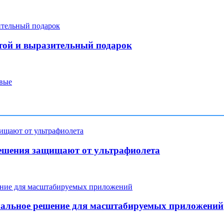
той и выразительный подарок
овые
ешения защищают от ультрафиолета
мальное решение для масштабируемых приложений