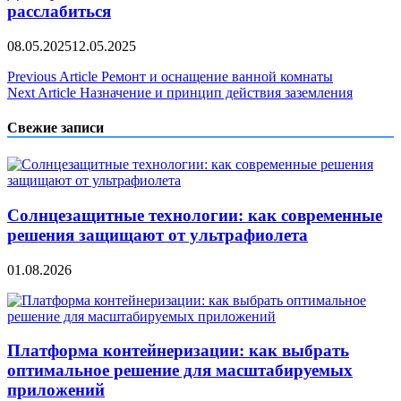
расслабиться
08.05.2025
12.05.2025
Навигация
Previous Article
Ремонт и оснащение ванной комнаты
Next Article
Назначение и принцип действия заземления
по
записям
Свежие записи
Солнцезащитные технологии: как современные
решения защищают от ультрафиолета
01.08.2026
Платформа контейнеризации: как выбрать
оптимальное решение для масштабируемых
приложений