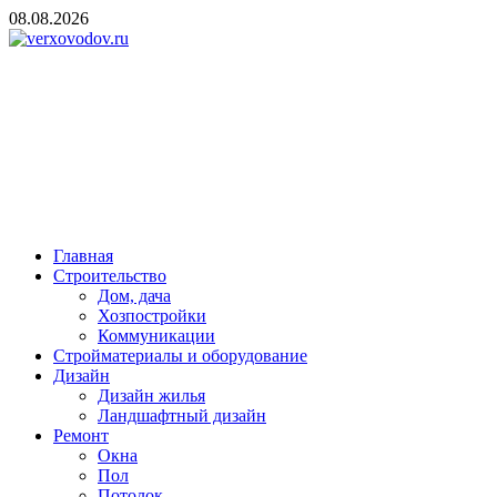
Skip
08.08.2026
to
content
verxovodov.ru
Ремонт и строительство
Главная
Строительство
Дом, дача
Хозпостройки
Коммуникации
Стройматериалы и оборудование
Дизайн
Дизайн жилья
Ландшафтный дизайн
Ремонт
Окна
Пол
Потолок