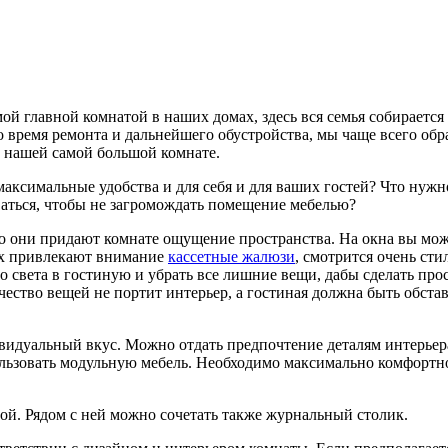
ой главной комнатой в наших домах, здесь вся семья собирается 
 время ремонта и дальнейшего обустройства, мы чаще всего обра
 нашей самой большой комнате.
 максимальные удобства и для себя и для ваших гостей? Что нужн
аться, чтобы не загромождать помещение мебелью?
о они придают комнате ощущение пространства. На окна вы мож
их привлекают внимание
кассетные жалюзи
, смотрится очень ст
о света в гостиную и убрать все лишние вещи, дабы сделать про
чество вещей не портит интерьер, а гостиная должна быть обста
ивидуальный вкус. Можно отдать предпочтение деталям интерьер
льзовать модульную мебель. Необходимо максимально комфортно
ой. Рядом с ней можно сочетать также журнальный столик.