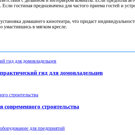
ветствии с дизайном и интерьером комнаты. Если предполагается
 Если гостиная предназначена для частого приема гостей и уст
установка домашнего кинотеатра, что придаст индивидуальност
о умастившись в мягком кресле.
: практический гид для домовладельцев
я современного строительства